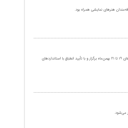
قه‌مندان هنرهای نمایشی همراه بود.
بیست‌ودومین دوره ممیزی خارجی سیستم مدیریت یکپارچه (IMS) در شرکت پتروشیمی خارک با حضور مدیرعامل، مدیران ارشد و تیم ممیزی طی روزهای ۱۹ تا ۲۱ بهمن‌ماه برگزار و با تأیید انطباق با استانداردهای