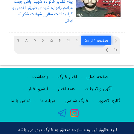
پیام تقدیر خانواده شهید آباش جهت
مراسم یادواره شهدای طریق القدس و
گرامیداشت سالروز شهادت شکرالله
اباش
صفحه ۱ از ۵۰
۲
۳
۴
۵
۶
۷
۸
۹
۱۰
صفحه اصلی
اخبار خارگ
یادداشت
آگهی و تبلیغات
همه اخبار
آرشیو اخبار
گالری تصویر
خارگ شناسی
درباره ما
تماس با ما
کلیه حقوق این وب سایت متعلق به خارگ نیوز می باشد.