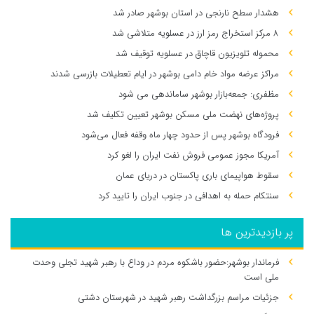
هشدار سطح نارنجی در استان بوشهر صادر شد
۸ مرکز استخراج رمز ارز در عسلویه متلاشی شد
محموله تلویزیون قاچاق در عسلویه توقیف شد
مراکز عرضه مواد خام دامی بوشهر در ایام تعطیلات بازرسی شدند
مظفری: جمعه‌بازار بوشهر ساماندهی می‌ شود
پروژه‌های نهضت ملی مسکن بوشهر تعیین تکلیف شد
فرودگاه بوشهر پس از حدود چهار ماه وقفه فعال می‌شود
آمریکا مجوز عمومی فروش نفت ایران را لغو کرد
سقوط هواپیمای باری پاکستان در دریای عمان
سنتکام حمله به اهدافی در جنوب ایران را تایید کرد
پر بازدیدترین ها
فرماندار بوشهر:حضور باشکوه مردم در وداع با رهبر شهید تجلی وحدت
ملی است
جزئیات مراسم بزرگداشت رهبر شهید در شهرستان دشتی