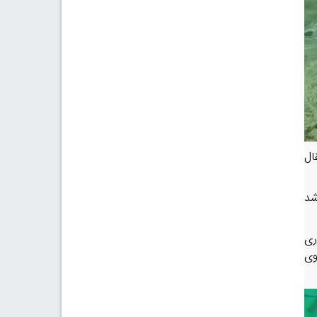
ال
سال قبل انجام شد
اری
وی