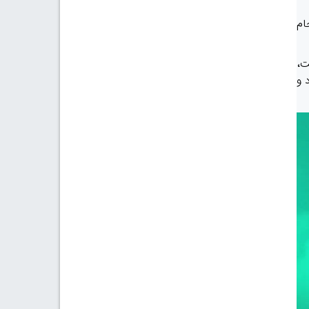
نجام
ت،
 و