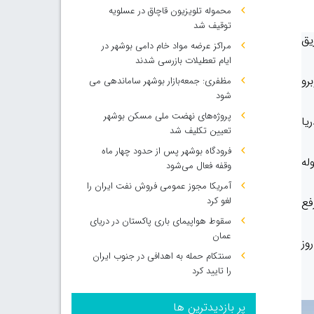
محموله تلویزیون قاچاق در عسلویه
توقیف شد
یق
مراکز عرضه مواد خام دامی بوشهر در
ایام تعطیلات بازرسی شدند
رو
مظفری: جمعه‌بازار بوشهر ساماندهی می‌
شود
پروژه‌های نهضت ملی مسکن بوشهر
یا
تعیین تکلیف شد
فرودگاه بوشهر پس از حدود چهار ماه
له
وقفه فعال می‌شود
آمریکا مجوز عمومی فروش نفت ایران را
لغو کرد
فع
سقوط هواپیمای باری پاکستان در دریای
عمان
انه‌های نفتی ایران در اقدامی پیشگیرانه و پیش از بروز حادثه، با تلاش مهندسان ایرانی، طی ۱۲ روز
سنتکام حمله به اهدافی در جنوب ایران
را تایید کرد
پر بازدیدترین ها