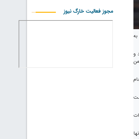
مجوز فعالیت خارگ نیوز
به
 و
من
ام
ست
ات
ها