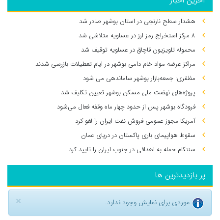
آخرین اخبار
هشدار سطح نارنجی در استان بوشهر صادر شد
۸ مرکز استخراج رمز ارز در عسلویه متلاشی شد
محموله تلویزیون قاچاق در عسلویه توقیف شد
مراکز عرضه مواد خام دامی بوشهر در ایام تعطیلات بازرسی شدند
مظفری: جمعه‌بازار بوشهر ساماندهی می‌ شود
پروژه‌های نهضت ملی مسکن بوشهر تعیین تکلیف شد
فرودگاه بوشهر پس از حدود چهار ماه وقفه فعال می‌شود
آمریکا مجوز عمومی فروش نفت ایران را لغو کرد
سقوط هواپیمای باری پاکستان در دریای عمان
سنتکام حمله به اهدافی در جنوب ایران را تایید کرد
پر بازدیدترین ها
×
موردی برای نمایش وجود ندارد.