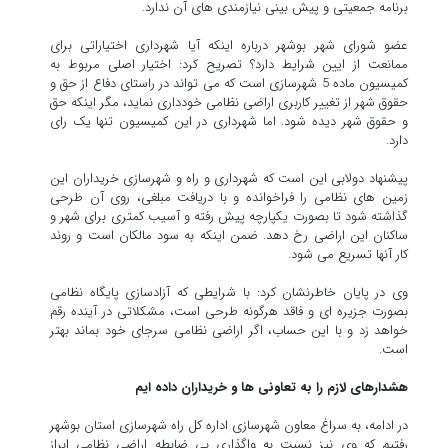
برنامه جمعیتی و پیش بینی نیازمندی های آن ندارد.
عضو شورای شهر بوشهر درباره اینکه آیا شهرداری اختیاراتی برای
ممانعت از ایین شرایط دارد؟ تصریح کرد: اختیار اصلی مربوط به
کمیسیون ماده 5 شهرسازی است که می تواند در راستای دفاع از حق و
حقوق شهر از تغییر کاربری اراضی نظامی خودداری نماید، مگر اینکه حق
و حقوق شهر دیده شود. اما شهرداری در این کمیسیون تنها یک رای
دارد.
پیشنهاد دولابی این است که شهرداری و راه و شهرسازی خریداران این
زمین های نظامی را فراخوانده و با دریافت مبلغی، روی آن طرحی
گذاشته شود تا بصورت یکپارچه پیش رفته و آسیب کمتری برای شهر و
ساکنان این اراضی رخ دهد. ضمن اینکه به سود مالکان است و روند
کار آنها تسریع می شود.
وی در پایان خاطرنشان کرد: با شرایطی که آزادسازی پایگاه نظامی
بصورت جزیره ای و فاقد هرگونه طرحی است، مشکلاتی در آینده رقم
خواهد زد و با این حساب، اگر اراضی نظامی سرجای خود بماند بهتر
است.
هشدارهای لازم را به تعاونی ها و خریداران داده ایم
در ادامه، به سراغ معاون شهرسازی اداره کل راه شهرسازی استان بوشهر
رفتیم که وی نیز نسبت به واگذاری بی ضابطه اراضی نظامی ابراز