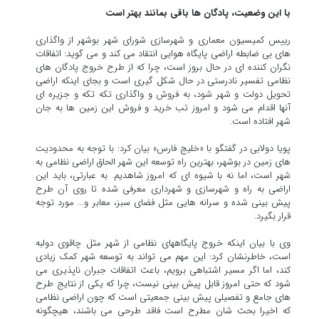
با این وضعیت، پادگان ها باقی بمانند بهتر است
رییس کمیسیون معماری و شهرسازی شورای شهر بوشهر از واگذاری
های بی ضابطه اراضی پایگاه هوایی انتقاد می کند و می گوید: اتفاقات
نگران کننده ای در حال بروز است، چرا که از طرح خروج پادگان های
نظامی تفسیر نادرستی در حال شکل گیری است و بجای اینکه اراضی
تحویل دولت و شهر شود، به فروش و واگذاری تکه تکه و جزیره ای
آنها اقدام می شود و امروز تب خرید و فروش این زمین ها به جان
شهر افتاده است.
پویا دولابی در گفتگو با «خلیج فارس» بیان کرد: با توجه به محدودیت
های زمین در بوشهر، بهترین راه توسعه این شهر الحاق اراضی نظامی به
شهر است، اما نه با شیوه ای که امروز شاهدیم. به عبارتی، باید این
اراضی به راه و شهرسازی و شهرداری معرفی شده تا روی آن طرح
پیش بینی شده و سرانه هايی مثل فضای سبز، معابر و... مورد توجه
قرار بگیرد.
وی با بیان اینکه خروج پایگاههای نظامی از شهر مثل چاقوی دولبه
است، خاطرنشان کرد: این مهم می تواند به توسعه شهر کمک زیادی
کند، اما اگر مسیر اشتباهی برویم، باعث اتفاقات جبران ناپذیری می
شود که حتی امروز قابل پیش بینی نیست، چرا که یکی از نتایج طرح
های جامع و تفصیلی پیش بینی جمعیتی است که چون اراضی نظامی
که اخیرا بحث شان مطرح است فاقد طرحی می باشند، هیچگونه