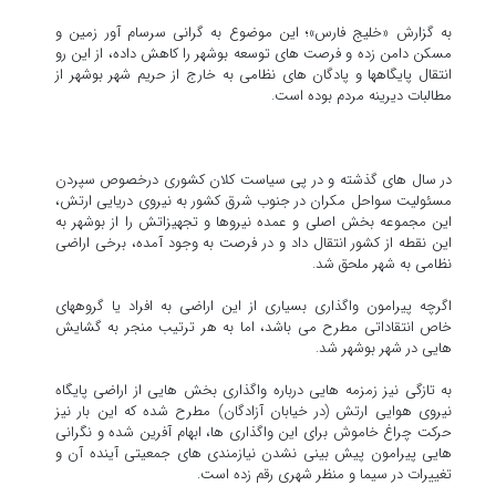
به گزارش «خلیج فارس»؛ این موضوع به گرانی سرسام آور زمین و
مسکن دامن زده و فرصت های توسعه بوشهر را کاهش داده، از این رو
انتقال پایگاهها و پادگان های نظامی به خارج از حریم شهر بوشهر از
مطالبات دیرینه مردم بوده است.
در سال های گذشته و در پی سیاست کلان کشوری درخصوص سپردن
مسئولیت سواحل مکران در جنوب شرق کشور به نیروی دریایی ارتش،
این مجموعه بخش اصلی و عمده نیروها و تجهیزاتش را از بوشهر به
این نقطه از کشور انتقال داد و در فرصت به وجود آمده، برخی اراضی
نظامی به شهر ملحق شد.
اگرچه پیرامون واگذاری بسیاری از این اراضی به افراد یا گروههای
خاص انتقاداتی مطرح می باشد، اما به هر ترتیب منجر به گشایش
هایی در شهر بوشهر شد.
به تازگی نیز زمزمه هایی درباره واگذاری بخش هایی از اراضی پایگاه
نیروی هوایی ارتش (در خیابان آزادگان) مطرح شده که این بار نیز
حرکت چراغ خاموش برای این واگذاری ها، ابهام آفرین شده و نگرانی
هایی پیرامون پیش بینی نشدن نیازمندی های جمعیتی آینده آن و
تغییرات در سیما و منظر شهری رقم زده است.