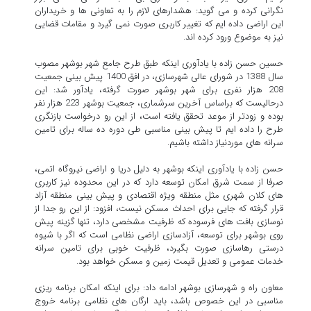
نگرانی کرده و می گوید: هشدارهای لازم را به تعاونی ها و خریداران
این اراضی داده ایم که تغییر کاربری صورت نمی گیرد و مقامات قضایی
نیز به موضوع ورود کرده اند.
حسین حسن زاده با یادآوری اینکه طبق طرح جامع شهر بوشهر مصوب
سال 1388 در شورای عالی شهرسازی، در افق 1400 پیش بینی جمعیت
208 هزار نفری برای شهر بوشهر صورت گرفته، یادآور شد: این
درحالیست که براساس آخرین سرشماری، جمعیت بوشهر 223 هزار نفر
بوده و زودتر از موعد تحقق یافته است، از این رو درخواست بازنگری
طرح را داده ایم تا پیش بینی مناسبی طی دوره ده ساله برای تامین
سرانه های موردنیاز داشته باشیم.
حسن زاده با یادآوری اینکه بوشهر به دلیل دریا و اراضی نیروگاه اتمی،
صرفا از سمت شرق امکان توسعه دارد که در این محدوده نیز کاربری
های کلان شهری مثل منطقه ویژه اقتصادی و پیش بینی منطقه آزاد
قرار گرفته که جایی برای احداث مسکن نیست، افزود: از این رو جدا از
نوسازی بافت های فرسوده که ظرفیت مشخصی دارد، تنها گزینه پیش
روی بوشهر برای توسعه، آزادسازی اراضی نظامی است که اگر با شیوه
درستی رهاسازی صورت بگیرد، ظرفیت خوبی برای تامین سرانه
خدمات عمومی و تعدیل قیمت زمین و مسکن خواهد بود.
معاون راه و شهرسازی بوشهر ادامه داد: برای اینکه امکان برنامه ریزی
مناسبی در این خصوص باشد، باید ارگان های نظامی برنامه خروج