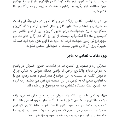
خود را به راه و شهرسازی ارائه کرده تا در بازنگری طرح جامع بوشهر
مورد مطالعه قرار بگیرد و اینطور نباشد که جزیره ای به واگذاری ها
اقدام شود.
وی درباره اراضی نظامی پایگاه هوایی که اخیرا در حال واگذاری است
به خریداران هشدار داد: طبق قانون منع فروش اراضی فاقد کاربری
مسکونی، طرح درخواست برای تغییر کاربری این اراضی نظامی در
کمیسیون ماده 5 امکانپذیر نیست. از این رو اگر هم ارگان های نظامی
مجوز فروش زمین دریافت کرده اند، باید در آگهی های خود قید کنند که
تغییر کاربری آن قابل تغییر نیست تا خریداران متضرر نشوند.
ورود مقامات قضایی به ماجرا
مدیرکل راه و شهرسازی استان نیز در نشست خبری اخیرش در پاسخ
به سوالی درباره واگذاری برخی از اراضی پایگاه هوایی به شکل چراغ
خاموش گفت: ما نسبت به این موضوع معترضیم و هشدارهای لازم را
به تعاونی هایی که به نوعی در این مسئله ذی نفع می باشند ارائه کرده
ایم، ضمن اینکه دستگاه قضایی هم به موضوع وارد شده اند.
فرزاد رستمی با بیان اینکه راه اصولی درباره زمین های نظامی، ارائه
برنامه واگذاری یا خروج کامل توسط ارگان های مربوطه می باشد تا
تصمیمی مشخص به سود شهر اتخاذ شود، خاطرنشان کرد:این
اطمینان را به مردم می دهیم که همراهی ما درخصوص این زمین ها
مشروط به رعایت قوانین و دیده شدن سهم و حق شهر است.