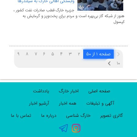
وابستگی اهالی خارگ به سیلندرها
جزیره خارگ قطب صادرات نفت کشور ،
هنوز از شبکه گاز بی‌بهره است و مردم برای پخت‌وپز و گرمایش به
کپسول
صفحه ۱ از ۵۰
۲
۳
۴
۵
۶
۷
۸
۹
۱۰
صفحه اصلی
اخبار خارگ
یادداشت
آگهی و تبلیغات
همه اخبار
آرشیو اخبار
گالری تصویر
خارگ شناسی
درباره ما
تماس با ما