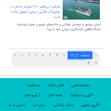
ظرفیت بی‌نظیر ۹۰۰ کیلومتر ساحل در
بوشهر؛گردشگری دریایی مغفول مانده
است
استان بوشهر با سواحل طولانی و جاذبه‌های طبیعی، هنوز نتوانسته
جایگاه واقعی گردشگری دریایی خود را پیدا
صفحه ۱ از ۲۹
۲
۳
۴
۵
۶
۷
۸
۹
۱۰
صفحه اصلی
اخبار خارگ
یادداشت
آگهی و تبلیغات
همه اخبار
آرشیو اخبار
گالری تصویر
خارگ شناسی
درباره ما
تماس با ما