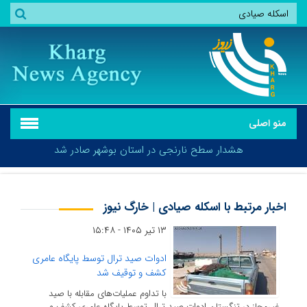
منو اصلی
هشدار سطح نارنجی در استان بوشهر صادر شد
اخبار مرتبط با اسکله صیادی | خارگ نیوز
۱۳ تیر ۱۴۰۵ - ۱۵:۴۸
هشدار سطح نارنجی در استان بوشهر صادر شد
ادوات صید ترال توسط پایگاه عامری
کشف و توقیف شد
با تداوم عملیات‌های مقابله با صید
غیرمجاز در تنگستان ادوات صید ترال توسط پایگاه عامری کشف و