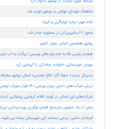
شرایط جوی ناپایدار در بوشهر تداوم دارد
نماهنگ شهدای غواص در بوشهر تولید شد
نکته مهم درباره کولرگازی و کرونا
مجوز ۲ آب‌شیرین‌کن در عسلویه صادر شد
بوشهر هشتمین استان جوان کشور
هشدار پلیس فتا به تازه واردهای بورسی/ بی‎گد‌‌‌ار به آب نزنید‌‌‌
مهمان خوزستانی، خانواده چغادکی را کرونایی کرد
مدیرکل جدید« حفظ آثار دفاع مقدس» استان بوشهر معارفه
ارزش شرکت‏‌های دانش بنیان بورسی ۱۴۰ هزار میلیارد تومان است
شرکت‏‌های این استان در تولید اقلام کرونایی پیشتازی کردند
بیش از یک میلیون مترمربع فضای نوآوری بهره برداری می‌ش
فرماندار دشتی: برخی مساجد این شهرستان بسته می شوند
بازیکنان خارجی‎ شاهین بوشهر بزودی به این تیم ملحق می‌شوند