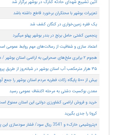
آئین تشییع شهدای حادثه کنارک در بوشهر برگزار شد
تعزیرات بوشهر با محتکران برخورد قاطع داشته باشد
یک فقره زمین‌خواری در کنگان کشف شد
پنجمین کشتی حامل ‌برنج در ‌بندر بوشهر پهلو می‎گیرد
اعتماد سازی و شفافیت از رسالت‌های مهم روابط عمومی اس
هجوم ۲ برابری ملخ‌های صحرایی به اراضی استان بوشهر / دشتستان و دشت پلنگ دشتی کانون حمله شد
۳۵ هزار مترمکعب آب استان بوشهر در شبانه‌روز از طریق پروژه‌های آب شیرین‌ تامین می‌شود
بیش از ۵۰۰ پایگاه زکات فطریه مردم استان بوشهر را جمع آوری می‌کنند
معدن بوکسیت دشتی به مرحله اکتشاف عمومی رسید
خرید و فروش اراضی کشاورزی دولتی این استان ممنوع اس
کرونا را جدی بگیرید
«پتروشیمی خارک» و 3541 ریال سود/ فشار سودسازی این پتروشیمی کم شد