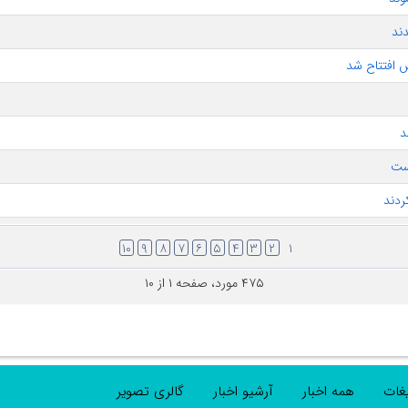
ند
 افتتاح شد
د
ست
۱۰
۹
۸
۷
۶
۵
۴
۳
۲
۱
۴۷۵ مورد، صفحه ۱ از ۱۰
یغات
همه اخبار
آرشیو اخبار
گالری تصویر