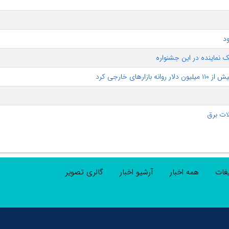
د
 نماینده در این جشنواره
ات برق
یغات
همه اخبار
آرشیو اخبار
گالری تصویر