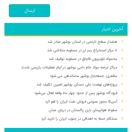
ارسال
آخرین اخبار
هشدار سطح نارنجی در استان بوشهر صادر شد
۸ مرکز استخراج رمز ارز در عسلویه متلاشی شد
محموله تلویزیون قاچاق در عسلویه توقیف شد
مراکز عرضه مواد خام دامی بوشهر در ایام تعطیلات بازرسی شدند
مظفری: جمعه‌بازار بوشهر ساماندهی می‌ شود
پروژه‌های نهضت ملی مسکن بوشهر تعیین تکلیف شد
فرودگاه بوشهر پس از حدود چهار ماه وقفه فعال می‌شود
آمریکا مجوز عمومی فروش نفت ایران را لغو کرد
سقوط هواپیمای باری پاکستان در دریای عمان
سنتکام حمله به اهدافی در جنوب ایران را تایید کرد