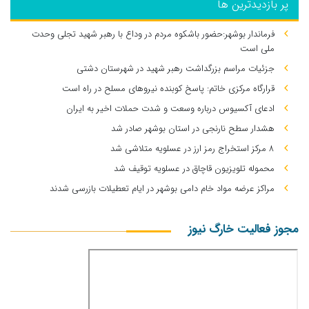
پر بازدیدترین ها
فرماندار بوشهر:حضور باشکوه مردم در وداع با رهبر شهید تجلی وحدت
ملی است
جزئیات مراسم بزرگداشت رهبر شهید در شهرستان دشتی
قرارگاه مرکزی خاتم: پاسخ کوبنده نیروهای مسلح در راه است
ادعای آکسیوس درباره وسعت و شدت حملات اخیر به ایران
هشدار سطح نارنجی در استان بوشهر صادر شد
۸ مرکز استخراج رمز ارز در عسلویه متلاشی شد
محموله تلویزیون قاچاق در عسلویه توقیف شد
مراکز عرضه مواد خام دامی بوشهر در ایام تعطیلات بازرسی شدند
مجوز فعالیت خارگ نیوز