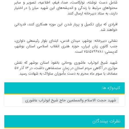
شامل دست نوشته، نوارکاست، صدا، فیلم، اطلاعیه، تصویر و سایر
محتوا‌های مرتبط با زندگی و اندیشه‌های این شهید مبارز را در اختیار
دارند، به ستاد دبیرخانه ارسال کنند.
افرادی که برای تکمیل و پربار شدن این موزه همکاری کنند، قدردانی
خواهند شد.
نشانی دبیرخانه: بوشهر، میدان قدس، ابتدای بلوار رئیسعلی دلواری،
جنب کانون زبان ایران، حوزه هنری انقلاب اسلامی استان بوشهر،
کدپستی: ۷۵۱۵۷۹۹۷۸۱ است.
شهید شیخ ابوتراب عاشوری روحانی بانفوذ استان بوشهر که نقش
موثری در آگاهی مردم استان در زمان ستمشاهی داشت، در ۱۳ آذر ۵۷
مصادف با سوم ماه محرم به دست مأموران ساواک به شهادت رسید.
کلیدواژه ها:
شهید حجت الاسلام والمسلمین حاج شیخ ابوتراب عاشوری
نظرات بینندگان