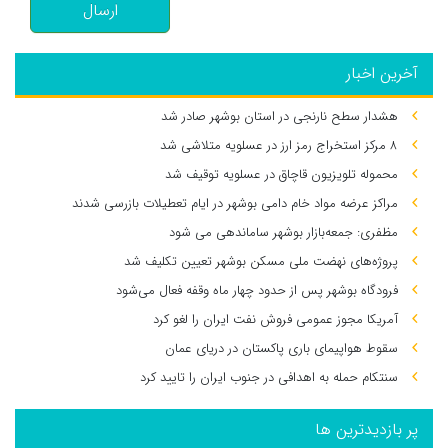
ارسال
آخرین اخبار
هشدار سطح نارنجی در استان بوشهر صادر شد
۸ مرکز استخراج رمز ارز در عسلویه متلاشی شد
محموله تلویزیون قاچاق در عسلویه توقیف شد
مراکز عرضه مواد خام دامی بوشهر در ایام تعطیلات بازرسی شدند
مظفری: جمعه‌بازار بوشهر ساماندهی می‌ شود
پروژه‌های نهضت ملی مسکن بوشهر تعیین تکلیف شد
فرودگاه بوشهر پس از حدود چهار ماه وقفه فعال می‌شود
آمریکا مجوز عمومی فروش نفت ایران را لغو کرد
سقوط هواپیمای باری پاکستان در دریای عمان
سنتکام حمله به اهدافی در جنوب ایران را تایید کرد
پر بازدیدترین ها