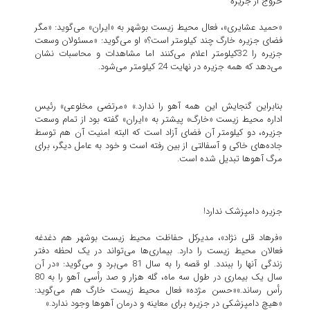
خروج از جزیره
«حمید عشایری»، فعال محیط زیست بوشهر به «ایران» می‌گوید: «مگر
فضای جزیره خارگ چند کیلومتر است؟» او می‌گوید: «مسئولان وسعت
جزیره را 32کیلومتر اعلام می‌کنند اما مشاهدات و محاسبات نشان
می‌دهد که همه جزیره در نهایت 24 کیلومتر می‌شود.
بنابراین گنجایش این همه آهو را ندارد.» «مرتضی مخلوعی» رئیس
اداره محیط زیست «خارگ» پیشتر به «ایران» گفته بود از تمام وسعت
جزیره، دو کیلومتر آن فضای آزاد است که البته امنیت آن هم توسط
جاده‌های خاکی و آسفالتی از بین رفته است و خود به عامل دیگر، برای
مرگ آهوها تبدیل شده است.
جزیره دامپزشک ندارد!
«فرهاد قلی نژاد»، مدیرکل حفاظت محیط زیست بوشهر هم دغدغه
فعالان محیط زیست را دارد. بیماری‌ها می‌تواند در یک لحظه دفتر
زندگی آنها را ببندد. او قصه را به سال 81 می‌برد و می‌گوید: «در آن
سال یک بیماری در طول سه ماه، گله هزار و صد رأسی آهو را به 80
رأس رساند.»«حسن مژده» فعال محیط زیست خارگ هم می‌گوید:
«هیچ دامپزشکی در جزیره برای معاینه و درمان آهوها وجود ندارد.»