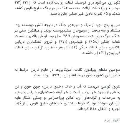
نگهداری می‌شود برای توصیف تلفات روایت کرده است که از ۲۱۹ (۲۱۲
مرد و ۷ زن) تلفات ایالات متحده، ۱۵۴ نفر در جنگ خلیج فارس کشته
شدند و ۶۵ نفر به دلایل غیر جنگی جان باختند.
سی و پنج مورد از مرگ و میرهای جنگ در نتیجه آتش دوستانه بود.
هشتاد و سه درصد از مجروحان سفیدپوست بودند و میانگین سنی در
هنگام مرگ برای همه مصدومان ۲۶.۹ سال بود. ارتش بالاترین نسبت
تلفات جنگی (۵۸٪) و غیرنبردی (۷۱٪) و نیروی تفنگداران دریایی
بالاترین میزان تلفات جنگی (۰.۵۲ در هر ۱۰۰۰ پرسنل) و میزان تلفات
غیرنبردی (۰.۳۱) را داشتند.
سومین مقطع پیرامون تلفات آمریکایی‌ها در خلیج فارس مرتبط به
حضور این کشور حضور در منطقه پس از ۱۳۶۹ بوده است.
تاریخ گواهی می‌دهد که آب و خاک «خلیج فارس» چون خون و تن
بخشی از وجود هر ایرانی است و هر گونه دست‌درازی و یا بی‌حرمتی
به سرحدات و کرانه‌های آن، اعلان بی‌احترامی و جنگی آشکار علیه
ایرانیان خواهد بود که بارها با اهدای خونشان خلیج فارس را از گزند
تجزیه و اشغال حفظ کرده‌اند.
انتهای پیام