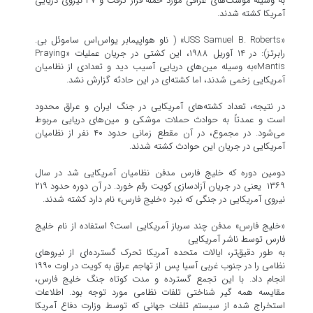
به وسیله موشک‌های عراقی مورد حمله قرار گرفت و ۳۷ نیروی دریایی
آمریکا کشته شدند.
«USS Samuel B. Roberts» ( ناو هواپیمابر یواس‌اس ساموئل بی.
رابرتز): در ۱۴ آوریل ۱۹۸۸، این کشتی در جریان عملیات «Praying
Mantis»به وسیله مین‌های دریایی آسیب دید و تعدادی از نظامیان
آمریکایی زخمی شدند، اما کشته‌ای در این حادثه گزارش نشد.
در نتیجه، تعداد کشته‌های آمریکایی در جنگ ایران و عراق محدود
است و عمدتاً به حوادث حملات موشکی و مین‌های دریایی مربوط
می‌شود. در مجموع، در آن مقطع زمانی حدود ۴۰ نفر از نظامیان
آمریکایی در جریان این حوادث کشته شدند.
دومین دوره که خلیج فارس مدفن نظامیان آمریکایی شد در سال
۱۳۶۹ یعنی در جریان آزادسازی کویت رقم خورد. در آن دوره حدود ۲۱۹
نیروی آمریکایی در جنگی که نبرد «خلیج فارس» نام دارد کشته شدند.
«خلیج فارس» مدفن چند سرباز آمریکایی است؟ استفاده از نام خلیج
فارس توسط ناشر آمریکایی
به طور دقیق‌تر، ایالات متحده آمریکا تحرک گسترده‌ای از نیروهای
نظامی را در جنوب غربی آسیا پس از تهاجم عراق به کویت در اوت ۱۹۹۰
انجام داد. با این تجمع گسترده و مدت کوتاه جنگ خلیج فارس،
مقایسه همه گیر شناختی تلفات نظامی مورد توجه بود. اطلاعات
استخراج شده از سیستم تلفات جهانی که توسط وزارت دفاع آمریکا