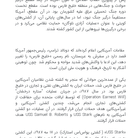
حوادث و جنگ‌هایی در منطقه خلیج فارس بوده است. مقطع نخست
دوره جنگ تحمیلی عراق علیه کشورمان بود. در آن مقطع، آمریکا
مستقیماً درگیر جنگ نبود، اما در سال‌های پایانی آن، از کشتی‌های
کویتی با عنوان «عملیات آزادی ناوگان» حمایت نظامی می‌کرد و در
برخی درگیری‌ها نیروهایی از این کشور کشته شدند.
مقامات آمریکایی اعلام کرده‌اند که دونالد ترامپ، رئیس‌جمهور آمریکا
قصد دارد در سفرش به عربستان، نام رسمی «خلیج فارس» را تغییر
دهد، این ادعا با واکنش‌های شدید مواجه و محکوم شد چون توهینی
آشکار به تاریخ، فرهنگ و هویت ملی ایران است.
یکی از عمده‌ترین حوادثی که منجر به کشته شدن نظامیان آمریکایی
در خلیج فارس شد، حملات ایران به کشتی‌های نفتی و تجاری در خلیج
فارس بود. در سال ۱۹۸۷، در جریان عملیات "ستاره درخشان"
(Operation Earnest Will) که توسط ایالات متحده برای حفاظت از
کشتی‌های تجاری انجام می‌شد، چندین کشتی آمریکایی و
غیرآمریکایی هدف حملات ایران قرار گرفتند. در آن عملیات، دو کشتی
آمریکایی به نام‌های USS Stark و USS Samuel B. Roberts هدف
حملات قرار گرفتند.
«USS Stark» ( کشتی یواس‌اس استارک): در ۱۷ مه ۱۹۸۷، این کشتی