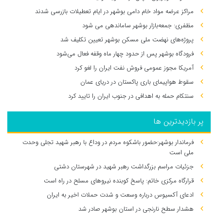
مراکز عرضه مواد خام دامی بوشهر در ایام تعطیلات بازرسی شدند
مظفری: جمعه‌بازار بوشهر ساماندهی می‌ شود
پروژه‌های نهضت ملی مسکن بوشهر تعیین تکلیف شد
فرودگاه بوشهر پس از حدود چهار ماه وقفه فعال می‌شود
آمریکا مجوز عمومی فروش نفت ایران را لغو کرد
سقوط هواپیمای باری پاکستان در دریای عمان
سنتکام حمله به اهدافی در جنوب ایران را تایید کرد
پر بازدیدترین ها
فرماندار بوشهر:حضور باشکوه مردم در وداع با رهبر شهید تجلی وحدت
ملی است
جزئیات مراسم بزرگداشت رهبر شهید در شهرستان دشتی
قرارگاه مرکزی خاتم: پاسخ کوبنده نیروهای مسلح در راه است
ادعای آکسیوس درباره وسعت و شدت حملات اخیر به ایران
هشدار سطح نارنجی در استان بوشهر صادر شد