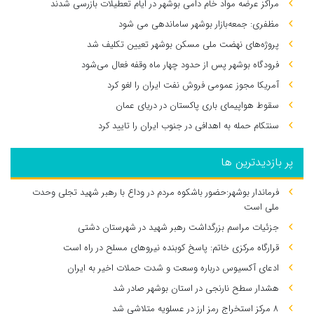
مراکز عرضه مواد خام دامی بوشهر در ایام تعطیلات بازرسی شدند
مظفری: جمعه‌بازار بوشهر ساماندهی می‌ شود
پروژه‌های نهضت ملی مسکن بوشهر تعیین تکلیف شد
فرودگاه بوشهر پس از حدود چهار ماه وقفه فعال می‌شود
آمریکا مجوز عمومی فروش نفت ایران را لغو کرد
سقوط هواپیمای باری پاکستان در دریای عمان
سنتکام حمله به اهدافی در جنوب ایران را تایید کرد
پر بازدیدترین ها
فرماندار بوشهر:حضور باشکوه مردم در وداع با رهبر شهید تجلی وحدت
ملی است
جزئیات مراسم بزرگداشت رهبر شهید در شهرستان دشتی
قرارگاه مرکزی خاتم: پاسخ کوبنده نیروهای مسلح در راه است
ادعای آکسیوس درباره وسعت و شدت حملات اخیر به ایران
هشدار سطح نارنجی در استان بوشهر صادر شد
۸ مرکز استخراج رمز ارز در عسلویه متلاشی شد