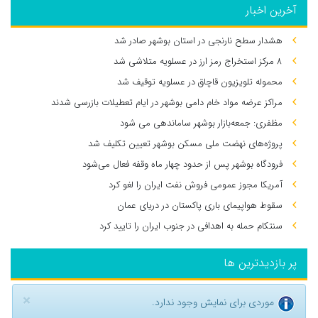
آخرین اخبار
هشدار سطح نارنجی در استان بوشهر صادر شد
۸ مرکز استخراج رمز ارز در عسلویه متلاشی شد
محموله تلویزیون قاچاق در عسلویه توقیف شد
مراکز عرضه مواد خام دامی بوشهر در ایام تعطیلات بازرسی شدند
مظفری: جمعه‌بازار بوشهر ساماندهی می‌ شود
پروژه‌های نهضت ملی مسکن بوشهر تعیین تکلیف شد
فرودگاه بوشهر پس از حدود چهار ماه وقفه فعال می‌شود
آمریکا مجوز عمومی فروش نفت ایران را لغو کرد
سقوط هواپیمای باری پاکستان در دریای عمان
سنتکام حمله به اهدافی در جنوب ایران را تایید کرد
پر بازدیدترین ها
×
موردی برای نمایش وجود ندارد.