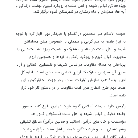
ویژه فعالان قرآنی شیعه و اهل سنت با رویکرد تبیین نهضت «زندگی با
آیه ها» همزمان با ماه رمضان در شهرستان گناوه برگزار شد.
حجت الاسلام علی محمدی در گفتگو با خبرنگار مهر اظهار کرد: با توجه
به نیاز جامعه به هم گرایی و همدلی به خصوص میان مسلمانان
شیعه و اهل سنت در مناطق مشترک و اهمیت ویژه نشست‌هایی با
محوریت قرآن کریم و رویکرد زندگی با آیه‌ها و همچنین لزوم
پرداختن به مساله مقاومت در قدس شریف و فلسطین اشغالی و آزاد
سازی آن سرزمین مبارک که آرزوی تمامی مسلمانان است، اداره کل
ادیان و مذاهب سازمان تبلیغات اسلامی در جهت محقق کردن این
هدف مهم طرح افطاری‌های امت مقاومت را در دستور کار خود قرار
داده است.
رئیس اداره تبلیغات اسلامی گناوه افزود: در این طرح که با حضور
جامعه نخبگان قرآنی شیعه و اهل سنت (مسئولان کانون‌ها،
مؤسسات و خانه‌های قرآنی، اساتید و فعالین قرآنی) مناطق تلفیقی
وهم نشینی علما و فرهیختگان شیعه و اهل سنت برگزار می‌شود،
بیان نکات قرآنی ذیل آیات منتخب و طرح زندگی با آیه‌ها با هدف