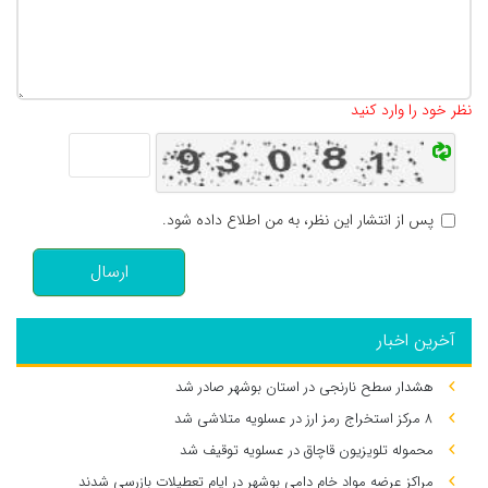
تعداد کاراکتر باقیمانده
:
500
نظر خود را وارد کنید
پس از انتشار این نظر، به من اطلاع داده شود.
ارسال
آخرین اخبار
هشدار سطح نارنجی در استان بوشهر صادر شد
۸ مرکز استخراج رمز ارز در عسلویه متلاشی شد
محموله تلویزیون قاچاق در عسلویه توقیف شد
مراکز عرضه مواد خام دامی بوشهر در ایام تعطیلات بازرسی شدند