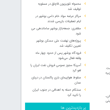
محموله تلویزیون قاچاق در عسلویه
توقیف شد
مراکز عرضه مواد خام دامی بوشهر در
ایام تعطیلات بازرسی شدند
مظفری: جمعه‌بازار بوشهر ساماندهی می‌
شود
پروژه‌های نهضت ملی مسکن بوشهر
تعیین تکلیف شد
فرودگاه بوشهر پس از حدود چهار ماه
وقفه فعال می‌شود
آمریکا مجوز عمومی فروش نفت ایران را
ست.
لغو کرد
یره
سقوط هواپیمای باری پاکستان در دریای
عمان
سنتکام حمله به اهدافی در جنوب ایران
را تایید کرد
ان،
یتی
پر بازدیدترین ها