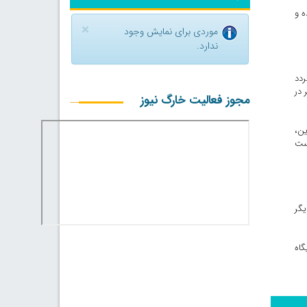
ه و
×
موردی برای نمایش وجود
ندارد.
ردد
 در
مجوز فعالیت خارگ نیوز
ین،
است
یگر
گاه