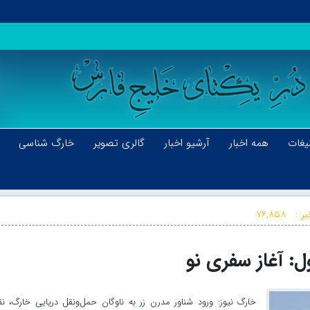
یغات
همه اخبار
آرشیو اخبار
گالری تصویر
خارگ شناسی
ر :
۷۶,۸۵۸
: آغاز سفری نو
خارگ نیوز: ورود شناور مدرن زر به ناوگان حمل‌ونقل دریایی خارگ، ن