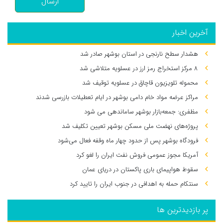
ارسال
آخرین اخبار
هشدار سطح نارنجی در استان بوشهر صادر شد
۸ مرکز استخراج رمز ارز در عسلویه متلاشی شد
محموله تلویزیون قاچاق در عسلویه توقیف شد
مراکز عرضه مواد خام دامی بوشهر در ایام تعطیلات بازرسی شدند
مظفری: جمعه‌بازار بوشهر ساماندهی می‌ شود
پروژه‌های نهضت ملی مسکن بوشهر تعیین تکلیف شد
فرودگاه بوشهر پس از حدود چهار ماه وقفه فعال می‌شود
آمریکا مجوز عمومی فروش نفت ایران را لغو کرد
سقوط هواپیمای باری پاکستان در دریای عمان
سنتکام حمله به اهدافی در جنوب ایران را تایید کرد
پر بازدیدترین ها