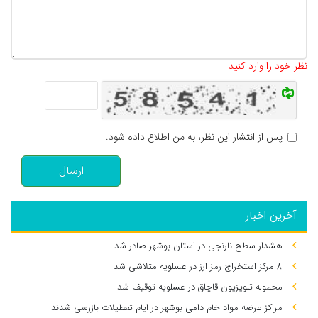
تعداد کاراکتر باقیمانده
:
500
نظر خود را وارد کنید
پس از انتشار این نظر، به من اطلاع داده شود.
ارسال
آخرین اخبار
هشدار سطح نارنجی در استان بوشهر صادر شد
۸ مرکز استخراج رمز ارز در عسلویه متلاشی شد
محموله تلویزیون قاچاق در عسلویه توقیف شد
مراکز عرضه مواد خام دامی بوشهر در ایام تعطیلات بازرسی شدند