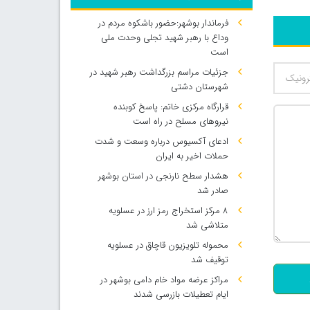
فرماندار بوشهر:حضور باشکوه مردم در
وداع با رهبر شهید تجلی وحدت ملی
است
جزئیات مراسم بزرگداشت رهبر شهید در
شهرستان دشتی
قرارگاه مرکزی خاتم: پاسخ کوبنده
نیروهای مسلح در راه است
ادعای آکسیوس درباره وسعت و شدت
حملات اخیر به ایران
هشدار سطح نارنجی در استان بوشهر
صادر شد
۸ مرکز استخراج رمز ارز در عسلویه
متلاشی شد
500
محموله تلویزیون قاچاق در عسلویه
توقیف شد
مراکز عرضه مواد خام دامی بوشهر در
ایام تعطیلات بازرسی شدند