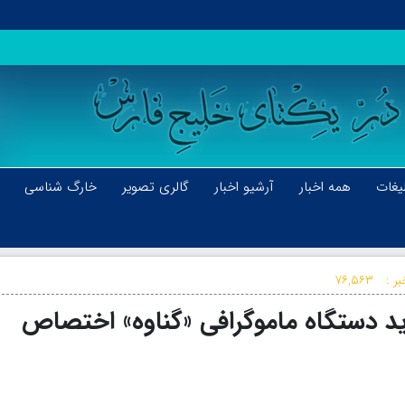
یغات
همه اخبار
آرشیو اخبار
گالری تصویر
خارگ شناسی
ر :
۷۶,۵۶۳
 خرید دستگاه ماموگرافی «گناوه» اختصاص