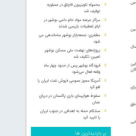
ختصاص
محموله تلویزیون قاچاق در عسلویه
توقیف شد
مراکز عرضه مواد خام دامی بوشهر در
ایام تعطیلات بازرسی شدند
مین
مظفری: جمعه‌بازار بوشهر ساماندهی می‌
شود
سال
پروژه‌های نهضت ملی مسکن بوشهر
تعیین تکلیف شد
این
فرودگاه بوشهر پس از حدود چهار ماه
گان
وقفه فعال می‌شود
آمریکا مجوز عمومی فروش نفت ایران را
ساس آن مبلغ ۱۴۷ هزار یورو برای
لغو کرد
سقوط هواپیمای باری پاکستان در دریای
عمان
اطق
سنتکام حمله به اهدافی در جنوب ایران
را تایید کرد
ایی
پر بازدیدترین ها