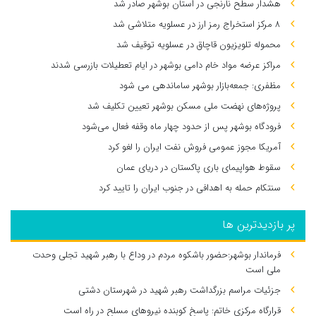
هشدار سطح نارنجی در استان بوشهر صادر شد
۸ مرکز استخراج رمز ارز در عسلویه متلاشی شد
محموله تلویزیون قاچاق در عسلویه توقیف شد
مراکز عرضه مواد خام دامی بوشهر در ایام تعطیلات بازرسی شدند
مظفری: جمعه‌بازار بوشهر ساماندهی می‌ شود
پروژه‌های نهضت ملی مسکن بوشهر تعیین تکلیف شد
فرودگاه بوشهر پس از حدود چهار ماه وقفه فعال می‌شود
آمریکا مجوز عمومی فروش نفت ایران را لغو کرد
سقوط هواپیمای باری پاکستان در دریای عمان
سنتکام حمله به اهدافی در جنوب ایران را تایید کرد
پر بازدیدترین ها
فرماندار بوشهر:حضور باشکوه مردم در وداع با رهبر شهید تجلی وحدت
ملی است
جزئیات مراسم بزرگداشت رهبر شهید در شهرستان دشتی
قرارگاه مرکزی خاتم: پاسخ کوبنده نیروهای مسلح در راه است