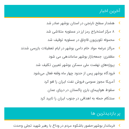
آخرین اخبار
هشدار سطح نارنجی در استان بوشهر صادر شد
۸ مرکز استخراج رمز ارز در عسلویه متلاشی شد
محموله تلویزیون قاچاق در عسلویه توقیف شد
مراکز عرضه مواد خام دامی بوشهر در ایام تعطیلات بازرسی شدند
مظفری: جمعه‌بازار بوشهر ساماندهی می‌ شود
پروژه‌های نهضت ملی مسکن بوشهر تعیین تکلیف شد
فرودگاه بوشهر پس از حدود چهار ماه وقفه فعال می‌شود
آمریکا مجوز عمومی فروش نفت ایران را لغو کرد
سقوط هواپیمای باری پاکستان در دریای عمان
سنتکام حمله به اهدافی در جنوب ایران را تایید کرد
پر بازدیدترین ها
فرماندار بوشهر:حضور باشکوه مردم در وداع با رهبر شهید تجلی وحدت