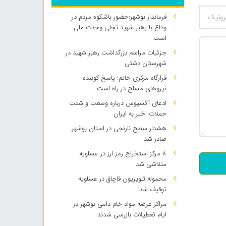
فرماندار بوشهر:حضور باشکوه مردم در
وداع با رهبر شهید تجلی وحدت ملی
است
جزئیات مراسم بزرگداشت رهبر شهید در
شهرستان دشتی
قرارگاه مرکزی خاتم: پاسخ کوبنده
نیروهای مسلح در راه است
ادعای آکسیوس درباره وسعت و شدت
حملات اخیر به ایران
هشدار سطح نارنجی در استان بوشهر
500
صادر شد
۸ مرکز استخراج رمز ارز در عسلویه
متلاشی شد
محموله تلویزیون قاچاق در عسلویه
توقیف شد
مراکز عرضه مواد خام دامی بوشهر در
ایام تعطیلات بازرسی شدند