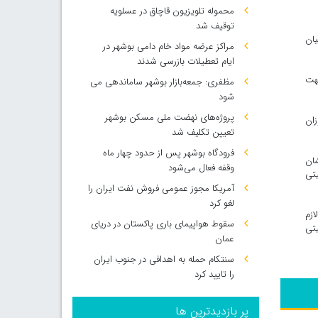
محموله تلویزیون قاچاق در عسلویه
توقیف شد
یان
مراکز عرضه مواد خام دامی بوشهر در
ایام تعطیلات بازرسی شدند
جهت
مظفری: جمعه‌بازار بوشهر ساماندهی می‌
شود
پروژه‌های نهضت ملی مسکن بوشهر
زان
تعیین تکلیف شد
فرودگاه بوشهر پس از حدود چهار ماه
شان
وقفه فعال می‌شود
یتی
آمریکا مجوز عمومی فروش نفت ایران را
لغو کرد
ازم
سقوط هواپیمای باری پاکستان در دریای
یتی
عمان
سنتکام حمله به اهدافی در جنوب ایران
را تایید کرد
پر بازدیدترین ها