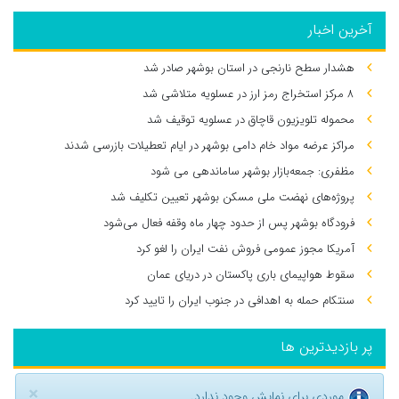
آخرین اخبار
هشدار سطح نارنجی در استان بوشهر صادر شد
۸ مرکز استخراج رمز ارز در عسلویه متلاشی شد
محموله تلویزیون قاچاق در عسلویه توقیف شد
مراکز عرضه مواد خام دامی بوشهر در ایام تعطیلات بازرسی شدند
مظفری: جمعه‌بازار بوشهر ساماندهی می‌ شود
پروژه‌های نهضت ملی مسکن بوشهر تعیین تکلیف شد
فرودگاه بوشهر پس از حدود چهار ماه وقفه فعال می‌شود
آمریکا مجوز عمومی فروش نفت ایران را لغو کرد
سقوط هواپیمای باری پاکستان در دریای عمان
سنتکام حمله به اهدافی در جنوب ایران را تایید کرد
پر بازدیدترین ها
×
موردی برای نمایش وجود ندارد.