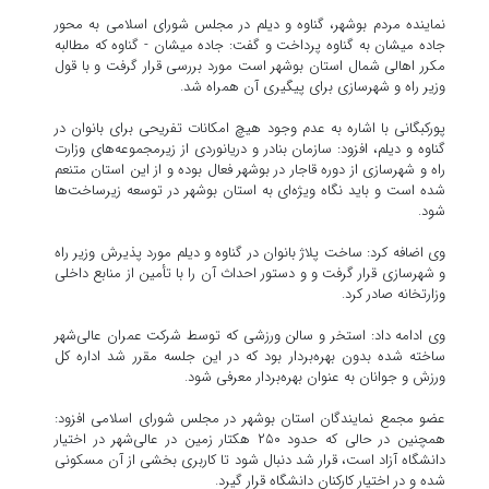
نماینده مردم بوشهر، گناوه و دیلم در مجلس شورای اسلامی به محور
جاده میشان به گناوه پرداخت و گفت: جاده میشان - گناوه که مطالبه
مکرر اهالی شمال استان بوشهر است مورد بررسی قرار گرفت و با قول
وزیر راه و شهرسازی برای پیگیری آن همراه شد.
پورکبگانی با اشاره به عدم وجود هیچ امکانات تفریحی برای بانوان در
گناوه و دیلم، افزود: سازمان بنادر و دریانوردی از زیرمجموعه‌های وزارت
راه و شهرسازی از دوره قاجار در بوشهر فعال بوده و از این استان متنعم
شده است و باید نگاه ویژه‌ای به استان بوشهر در توسعه زیرساخت‌ها
شود.
وی اضافه کرد: ساخت پلاژ بانوان در گناوه و دیلم مورد پذیرش وزیر راه
و شهرسازی قرار گرفت و و دستور احداث آن را با تأمین از منابع داخلی
وزارتخانه صادر کرد.
وی ادامه داد: استخر و سالن ورزشی که توسط شرکت عمران عالی‌شهر
ساخته شده بدون بهره‌بردار بود که در این جلسه مقرر شد اداره کل
ورزش و جوانان به عنوان بهره‌بردار معرفی شود.
عضو مجمع نمایندگان استان بوشهر در مجلس شورای اسلامی افزود:
همچنین در حالی که حدود ۲۵۰ هکتار زمین در عالی‌شهر در اختیار
دانشگاه آزاد است، قرار شد دنبال شود تا کاربری بخشی از آن مسکونی
شده و در اختیار کارکنان دانشگاه قرار گیرد.