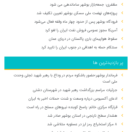
مظفری: جمعه‌بازار بوشهر ساماندهی می‌ شود
پروژه‌های نهضت ملی مسکن بوشهر تعیین تکلیف شد
فرودگاه بوشهر پس از حدود چهار ماه وقفه فعال می‌شود
آمریکا مجوز عمومی فروش نفت ایران را لغو کرد
سقوط هواپیمای باری پاکستان در دریای عمان
سنتکام حمله به اهدافی در جنوب ایران را تایید کرد
پر بازدیدترین ها
فرماندار بوشهر:حضور باشکوه مردم در وداع با رهبر شهید تجلی وحدت
ملی است
جزئیات مراسم بزرگداشت رهبر شهید در شهرستان دشتی
ادعای آکسیوس درباره وسعت و شدت حملات اخیر به ایران
قرارگاه مرکزی خاتم: پاسخ کوبنده نیروهای مسلح در راه است
هشدار سطح نارنجی در استان بوشهر صادر شد
۸ مرکز استخراج رمز ارز در عسلویه متلاشی شد