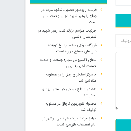
فرماندار بوشهر:حضور باشکوه مردم در
وداع با رهبر شهید تجلی وحدت ملی
است
جزئیات مراسم بزرگداشت رهبر شهید در
شهرستان دشتی
قرارگاه مرکزی خاتم: پاسخ کوبنده
نیروهای مسلح در راه است
ادعای آکسیوس درباره وسعت و شدت
حملات اخیر به ایران
۸ مرکز استخراج رمز ارز در عسلویه
متلاشی شد
هشدار سطح نارنجی در استان بوشهر
صادر شد
محموله تلویزیون قاچاق در عسلویه
500
توقیف شد
مراکز عرضه مواد خام دامی بوشهر در
ایام تعطیلات بازرسی شدند