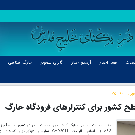
یغات
همه اخبار
آرشیو اخبار
گالری تصویر
خارگ شناسی
بر :
۷۵,۲۶۰
مدیر عملیات عمومی خارگ گفت: برای نخستین بار در کشور، دوره آمو
AFIS بر اساس الزامات CAD2011 سازمان هواپیمایی کشوری