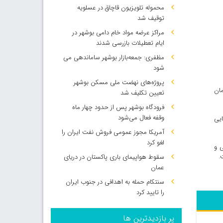
محموله تلویزیون قاچاق در عسلویه
توقیف شد
مراکز عرضه مواد خام دامی بوشهر در
ایام تعطیلات بازرسی شدند
مظفری: جمعه‌بازار بوشهر ساماندهی می‌
شود
پروژه‌های نهضت ملی مسکن بوشهر
با الزامات سازمان
تعیین تکلیف شد
فرودگاه بوشهر پس از حدود چهار ماه
وقفه فعال می‌شود
ایی
آمریکا مجوز عمومی فروش نفت ایران را
لغو کرد
ی و
.
سقوط هواپیمای باری پاکستان در دریای
عمان
سنتکام حمله به اهدافی در جنوب ایران
را تایید کرد
پر بازدیدترین ها