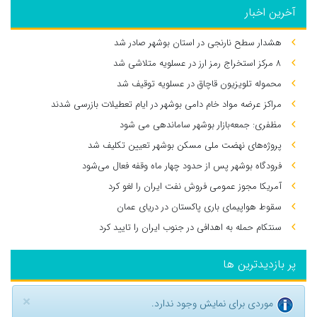
آخرین اخبار
هشدار سطح نارنجی در استان بوشهر صادر شد
۸ مرکز استخراج رمز ارز در عسلویه متلاشی شد
محموله تلویزیون قاچاق در عسلویه توقیف شد
مراکز عرضه مواد خام دامی بوشهر در ایام تعطیلات بازرسی شدند
مظفری: جمعه‌بازار بوشهر ساماندهی می‌ شود
پروژه‌های نهضت ملی مسکن بوشهر تعیین تکلیف شد
فرودگاه بوشهر پس از حدود چهار ماه وقفه فعال می‌شود
آمریکا مجوز عمومی فروش نفت ایران را لغو کرد
سقوط هواپیمای باری پاکستان در دریای عمان
سنتکام حمله به اهدافی در جنوب ایران را تایید کرد
پر بازدیدترین ها
×
موردی برای نمایش وجود ندارد.