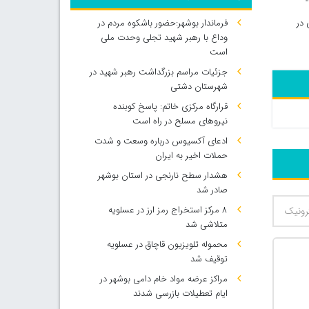
فرماندار بوشهر:حضور باشکوه مردم در
 در
وداع با رهبر شهید تجلی وحدت ملی
است
جزئیات مراسم بزرگداشت رهبر شهید در
شهرستان دشتی
قرارگاه مرکزی خاتم: پاسخ کوبنده
نیروهای مسلح در راه است
ادعای آکسیوس درباره وسعت و شدت
حملات اخیر به ایران
هشدار سطح نارنجی در استان بوشهر
صادر شد
۸ مرکز استخراج رمز ارز در عسلویه
متلاشی شد
محموله تلویزیون قاچاق در عسلویه
توقیف شد
مراکز عرضه مواد خام دامی بوشهر در
ایام تعطیلات بازرسی شدند