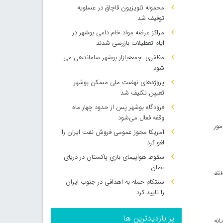
محموله تلویزیون قاچاق در عسلویه
توقیف شد
مراکز عرضه مواد خام دامی بوشهر در
ایام تعطیلات بازرسی شدند
مظفری: جمعه‌بازار بوشهر ساماندهی می‌
شود
پروژه‌های نهضت ملی مسکن بوشهر
تعیین تکلیف شد
فرودگاه بوشهر پس از حدود چهار ماه
وقفه فعال می‌شود
مور
آمریکا مجوز عمومی فروش نفت ایران را
لغو کرد
سقوط هواپیمای باری پاکستان در دریای
عمان
طقه
سنتکام حمله به اهدافی در جنوب ایران
را تایید کرد
پر بازدیدترین ها
انه