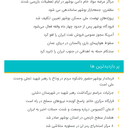
مراکز عرضه مواد خام دامی بوشهر در ایام تعطیلات بازرسی شدند
مظفری: جمعه‌بازار بوشهر ساماندهی می‌ شود
پروژه‌های نهضت ملی مسکن بوشهر تعیین تکلیف شد
فرودگاه بوشهر پس از حدود چهار ماه وقفه فعال می‌شود
آمریکا مجوز عمومی فروش نفت ایران را لغو کرد
سقوط هواپیمای باری پاکستان در دریای عمان
سنتکام حمله به اهدافی در جنوب ایران را تایید کرد
پر بازدیدترین ها
فرماندار بوشهر:حضور باشکوه مردم در وداع با رهبر شهید تجلی وحدت
ملی است
جزئیات مراسم بزرگداشت رهبر شهید در شهرستان دشتی
قرارگاه مرکزی خاتم: پاسخ کوبنده نیروهای مسلح در راه است
ادعای آکسیوس درباره وسعت و شدت حملات اخیر به ایران
هشدار سطح نارنجی در استان بوشهر صادر شد
۸ مرکز استخراج رمز ارز در عسلویه متلاشی شد