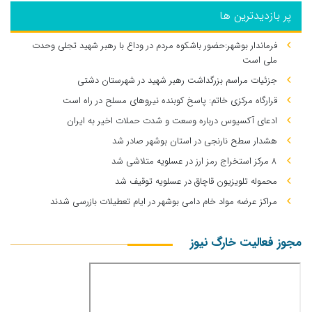
پر بازدیدترین ها
فرماندار بوشهر:حضور باشکوه مردم در وداع با رهبر شهید تجلی وحدت
ملی است
جزئیات مراسم بزرگداشت رهبر شهید در شهرستان دشتی
قرارگاه مرکزی خاتم: پاسخ کوبنده نیروهای مسلح در راه است
ادعای آکسیوس درباره وسعت و شدت حملات اخیر به ایران
هشدار سطح نارنجی در استان بوشهر صادر شد
۸ مرکز استخراج رمز ارز در عسلویه متلاشی شد
محموله تلویزیون قاچاق در عسلویه توقیف شد
مراکز عرضه مواد خام دامی بوشهر در ایام تعطیلات بازرسی شدند
مجوز فعالیت خارگ نیوز