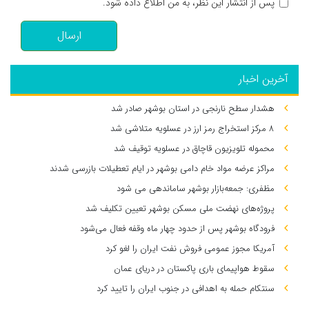
پس از انتشار این نظر، به من اطلاع داده شود.
ارسال
آخرین اخبار
هشدار سطح نارنجی در استان بوشهر صادر شد
۸ مرکز استخراج رمز ارز در عسلویه متلاشی شد
محموله تلویزیون قاچاق در عسلویه توقیف شد
مراکز عرضه مواد خام دامی بوشهر در ایام تعطیلات بازرسی شدند
مظفری: جمعه‌بازار بوشهر ساماندهی می‌ شود
پروژه‌های نهضت ملی مسکن بوشهر تعیین تکلیف شد
فرودگاه بوشهر پس از حدود چهار ماه وقفه فعال می‌شود
آمریکا مجوز عمومی فروش نفت ایران را لغو کرد
سقوط هواپیمای باری پاکستان در دریای عمان
سنتکام حمله به اهدافی در جنوب ایران را تایید کرد