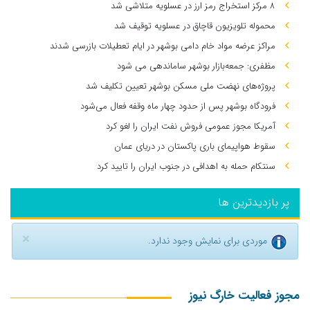
۸ مرکز استخراج رمز ارز در عسلویه متلاشی شد
محموله تلویزیون قاچاق در عسلویه توقیف شد
مراکز عرضه مواد خام دامی بوشهر در ایام تعطیلات بازرسی شدند
مظفری: جمعه‌بازار بوشهر ساماندهی می‌ شود
پروژه‌های نهضت ملی مسکن بوشهر تعیین تکلیف شد
فرودگاه بوشهر پس از حدود چهار ماه وقفه فعال می‌شود
آمریکا مجوز عمومی فروش نفت ایران را لغو کرد
سقوط هواپیمای باری پاکستان در دریای عمان
سنتکام حمله به اهدافی در جنوب ایران را تایید کرد
پر بازدیدترین ها
×
موردی برای نمایش وجود ندارد.
مجوز فعالیت خارگ نیوز