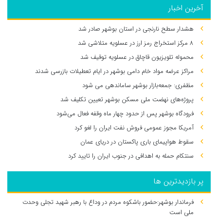
آخرین اخبار
هشدار سطح نارنجی در استان بوشهر صادر شد
۸ مرکز استخراج رمز ارز در عسلویه متلاشی شد
محموله تلویزیون قاچاق در عسلویه توقیف شد
مراکز عرضه مواد خام دامی بوشهر در ایام تعطیلات بازرسی شدند
مظفری: جمعه‌بازار بوشهر ساماندهی می‌ شود
پروژه‌های نهضت ملی مسکن بوشهر تعیین تکلیف شد
فرودگاه بوشهر پس از حدود چهار ماه وقفه فعال می‌شود
آمریکا مجوز عمومی فروش نفت ایران را لغو کرد
سقوط هواپیمای باری پاکستان در دریای عمان
سنتکام حمله به اهدافی در جنوب ایران را تایید کرد
پر بازدیدترین ها
فرماندار بوشهر:حضور باشکوه مردم در وداع با رهبر شهید تجلی وحدت
ملی است