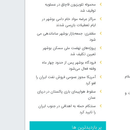
محموله تلویزیون قاچاق در عسلویه
توقیف شد
مراکز عرضه مواد خام دامی بوشهر در
ایام تعطیلات بازرسی شدند
مظفری: جمعه‌بازار بوشهر ساماندهی می‌
شود
پروژه‌های نهضت ملی مسکن بوشهر
تعیین تکلیف شد
فرودگاه بوشهر پس از حدود چهار ماه
وقفه فعال می‌شود
لام
آمریکا مجوز عمومی فروش نفت ایران را
لغو کرد
سقوط هواپیمای باری پاکستان در دریای
ت و
عمان
سنتکام حمله به اهدافی در جنوب ایران
را تایید کرد
پر بازدیدترین ها