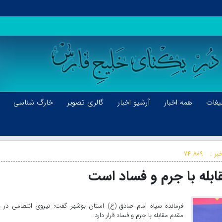
یغات
همه اخبار
آرشیو اخبار
گالری تصویر
خارگ شناسی
بر :
۷۴,۸۰۹
ابله با جرم و فساد است
فرمانده سپاه امام صادق (ع) استان بوشهر گفت: نیروی انتظامی در 
مقدم مقابله با جرم و فساد قرار دارد.