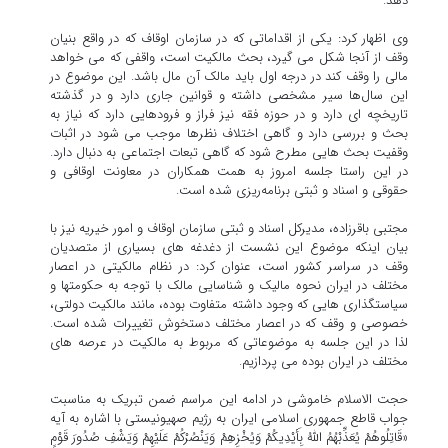
دهد.
وی اظهار کرد: یکی از اقداماتی که در سازمان اوقاف که در واقع بنیان
وقف از آنجا شکل می گیرد، بحث مالکیت است، واقفی که می خواهد
مالی را وقف کند در درجه اول باید مالک آن مال باشد. این موضوع در
این سال‌ها سیر مشخصی داشته و قوانین جاری دارد و در گذشته
تاریخچه ای دارد و در حوزه فقه نیز فراز و فرودهایی دارد که نیاز به
بحث و بررسی دارد و گاهی اختلاف نظرها موجب می شود در اثبات
وقفیت بحث هایی مطرح شود که گاهی تبعات اجتماعی به دنبال دارد.
در این راستا جلسه امروز به همت همکاران در معاونت اوقافی و
حقوقی و اسناد و ثبتی برنامه‌ریزی شده است.
مجتبی باقرزاده، مدیرکل اسناد و ثبتی سازمان اوقاف و امور خیریه نیز با
بیان اینکه موضوع این نشست از دغدغه های بسیاری از متصدیان
وقف در سراسر کشور است، عنوان کرد: در نظام مالکیتی در اعصار
مختلف در ایران نحوه مالیک و شناسایی مالک با توجه به حکومتها و
سیاستگذاری هایی که وجود داشته متفاوت بوده، مانند مالکیت دولتی،
خصوصی و وقف که در اعصار مختلف دستخوش تغییرات شده است.
لذا در این جلسه به موضوعاتی که مربوط به مالکیت در عرصه های
مختلف در ایران بوده می پردازیم.
حجت الاسلام خاموشی در ادامه این مراسم ضمن تبریک به مناسبت
جواب قاطع جمهوری اسلامی ایران به رژیم صهیونیستی با اشاره به آیه
«قَاتِلُوهُمْ یُعَذِّبْهُمُ اللَّهُ بِأَیْدِیکُمْ وَیُخْزِهِمْ وَیَنْصُرْکُمْ عَلَیْهِمْ وَیَشْفِ صُدُورَ قَوْمٍ