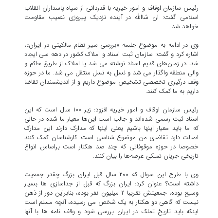
رئیس سازمان اوقاف و امور خیریه با قدردانی از سپاه پاسداران انقلاب
اسلامی گفت: ان شاالله در آینده نزدیک پیروزی نصیب مقاومت
خواهد شد.
وی در ادامه به موضوع جلسه «بررسی سیر نظام مالکیتی در ایران»،
اشاره کرد و گفت: سازمان ثبت اسناد و املاک کشور در دهه سی ایجاد
شد. در زمان‌های قدیم اسناد نوشته می شد یا املاک از طریق حاکم و
والی منطقه واگذار می شد و نسل به نسل منتقل می شد. ما در حوزه
وقف درگیری تخصصی تشخیص موضوع داریم و از اندیشمندان تقاضا
داریم به ما کمک کنند.
رئیس سازمان اوقاف و امور خیریه افزود: زیر ۱۰۰ سال است که این
اسناد ثبت رسمی شده‌اند و جالب است این‌ها معیار ما شده در حالی
که ما باید معیار اینها باشیم یعنی اینها که مدارک دارند این مدارک
اصالت دارد تقاضای من موضوع شناسی است. کارشناسان کمک کنند
خصوصا در حوزه موقوفاتی که چند صد هکتار است براساس انواع
تاریخی جریان تملکی عرصه‌ها را بیان کنند.
وی با طرح این سوال که ۲۰۰ سال قبل ایران بزرگ چقدر جمعیت
داشته است؟ عنوان کرد: ایران بزرگ که قبل از جداسازی ها بسیار
وسیع بوده، جمعیتش تقریبا ۲ میلیون نفر بوده، بنابراین دور از ذهن
نیست که گاهی دو هکتار به یک شخص می رسیده، آنچه مسلم است
اینکه باید تاریخ تملک در ایران بررسی شود و وقف نامه ها با آنها