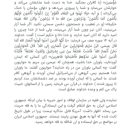
مُؤْمِنِینَ»؛ (با کافران بجنگید. خدا به دست شما عذابشان می‌کند و
خوارشان می‌سازد و شما را پیروزی می‌دهد و دلهای مؤمنان را خنک
می‌گرداند.) و آیه «وَلَا تَهِنُوا فِی ابْتِغَاءِ الْقَوْمِ ۖ إِنْ تَکُونُوا تَأْلَمُونَ فَإِنَّهُمْ
یَأْلَمُونَ کَمَا تَأْلَمُونَ ۖ وَتَرْجُونَ مِنَ اللَّهِ مَا لَا یَرْجُونَ ۗ وَکَانَ اللَّهُ عَلِیمًا
حَکِیمًا»؛ (و در تعقیب و جستجوی دشمن سستی نکنید. اگر شما آزار
می‌بینید، آنان نیز چون شما آزار می‌بینند، ولی شما از خدا چیزی را
امید دارید که آنان امید ندارند. و خدا دانا و حکیم است.) گفت: خداوند
در آیه ۱۴ سوره صف می فرماید: «یَا أَیُّهَا الَّذِینَ آمَنُوا کُونُوا أَنْصَارَ اللَّهِ کَمَا
قَالَ عِیسَی ابْنُ مَرْیَمَ لِلْحَوَارِیِّینَ مَنْ أَنْصَارِی إِلَی اللَّهِ ۖ قَالَ الْحَوَارِیُّونَ
نَحْنُ أَنْصَارُ اللَّهِ ۖ فَآمَنَتْ طَائِفَةٌ مِنْ بَنِی إِسْرَائِیلَ وَکَفَرَتْ طَائِفَةٌ ۖ فَأَیَّدْنَا
الَّذِینَ آمَنُوا عَلَیٰ عَدُوِّهِمْ فَأَصْبَحُوا ظَاهِرِینَ»؛ (ای کسانی که ایمان
آورده‌اید، یاوران خدا باشید، همچنان که عیسی بن مریم به حواریون
گفت: چه کسانی یاوران من در راه خدایند؟ حواریون گفتند: ما یاوران
خدا هستیم. پس گروهی از بنی‌اسرائیل ایمان آوردند و گروهی کافر
شدند. ما کسانی را که ایمان آورده بودند بر ضد دشمنانشان مدد کردیم
تا پیروز شدند.) خداوند در قرآن می فرماید زمین را از انسانهای خبیث
پاک می کنم و وعده خداوند صادق است.
نماینده ولی فقیه در سازمان اوقاف و امور خیریه با بیان اینکه جمهوری
اسلامی ایران به حق انتقام گرفت و این ایستادگی ما را به قله حریت
می رساند اظهار داشت: آمریکا قابل مذاکره نیست زیرا در طول تاریخ
ثابت شده که آنها به هیچ عهدی پایبند نیستند. جمهوری اسلامی ایران
بر مواضع بر حق ایستاده و ان شاالله به قله خواهد رسید.