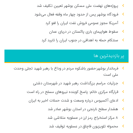
پروژه‌های نهضت ملی مسکن بوشهر تعیین تکلیف شد
فرودگاه بوشهر پس از حدود چهار ماه وقفه فعال می‌شود
آمریکا مجوز عمومی فروش نفت ایران را لغو کرد
سقوط هواپیمای باری پاکستان در دریای عمان
سنتکام حمله به اهدافی در جنوب ایران را تایید کرد
پر بازدیدترین ها
فرماندار بوشهر:حضور باشکوه مردم در وداع با رهبر شهید تجلی وحدت
ملی است
جزئیات مراسم بزرگداشت رهبر شهید در شهرستان دشتی
قرارگاه مرکزی خاتم: پاسخ کوبنده نیروهای مسلح در راه است
ادعای آکسیوس درباره وسعت و شدت حملات اخیر به ایران
هشدار سطح نارنجی در استان بوشهر صادر شد
۸ مرکز استخراج رمز ارز در عسلویه متلاشی شد
محموله تلویزیون قاچاق در عسلویه توقیف شد