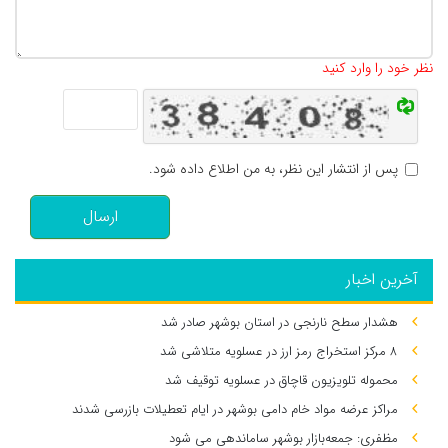
تعداد کاراکتر باقیمانده
:
500
نظر خود را وارد کنید
پس از انتشار این نظر، به من اطلاع داده شود.
ارسال
آخرین اخبار
هشدار سطح نارنجی در استان بوشهر صادر شد
۸ مرکز استخراج رمز ارز در عسلویه متلاشی شد
محموله تلویزیون قاچاق در عسلویه توقیف شد
مراکز عرضه مواد خام دامی بوشهر در ایام تعطیلات بازرسی شدند
مظفری: جمعه‌بازار بوشهر ساماندهی می‌ شود