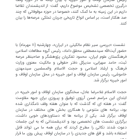
درگیری تخصصی تشخیص موضوع داریم، گفت: از اندیشمندان تقاضا
داریم در این زمینه به ما کمک کنند، خصوصا در حوزه موقوفاتی که چند
صد هکتار است، بر اساس انواع تاریخی جریان تملکی عرصه‌ها را بیان
کنند.
نشست «بررسی سیر نظام مالکیتی در ایران»، چهارشنبه (۱۱ مهرماه) با
حضور آیت‌الله سیدمصطفی محقق داماد، رئیس گروه مطالعات اسلامی
فرهنگستان علوم ایران، محمود تفکریان پژوهشگر و صاحبنظر عرصه
ثبت، حامد سهرابی، مدیرکل دفتر حقوقی و مالکیت معنوی وزارت
فرهنگ و ارشاد اسلامی و حجت الاسلام والمسلمین سیدمهدی
خاموشی، رئیس سازمان اوقاف و امور خیریه در محل سازمان اوقاف و
امور خیریه برگزار شد.
حجت الاسلام غلامرضا عادل، سخنگوی سازمان اوقاف و امور خیریه در
ابتدای این مراسم ضمن آرزوی توفیق و پیروزی برای جبهه مقاومت
گفت: در هفته ای که گذشت که با عنوان هفته وقف نامگذاری شده
بود، برنامه های متنوعی با همکاری بخش های مختلف در سازمان
اوقاف برگزار شد. یکی از برنامه ها که دستاوردهای خوبی داشت،
برگزاری نشست های تخصصی بود و اندیشمندانی که به این جلسات
دعوت شدند نکاتی را مطرح کردند که برای همه ما می تواند قابل
استفاده باشد و افق های جدیدی را در سازمان اوقاف پیش روی ما قرار