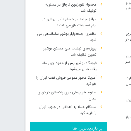
ر و
محموله تلویزیون قاچاق در عسلویه
شتن
توقیف شد
مراکز عرضه مواد خام دامی بوشهر در
ایام تعطیلات بازرسی شدند
برای
مظفری: جمعه‌بازار بوشهر ساماندهی می‌
 در
شود
پروژه‌های نهضت ملی مسکن بوشهر
تعیین تکلیف شد
ران
ت سر
فرودگاه بوشهر پس از حدود چهار ماه
وقفه فعال می‌شود
آمریکا مجوز عمومی فروش نفت ایران را
 وزارت
ن سال
لغو کرد
سقوط هواپیمای باری پاکستان در دریای
عمان
د پیوست و در سال ۱۳۸۴ قانون انحلال
سنتکام حمله به اهدافی در جنوب ایران
را تایید کرد
یاز
پر بازدیدترین ها