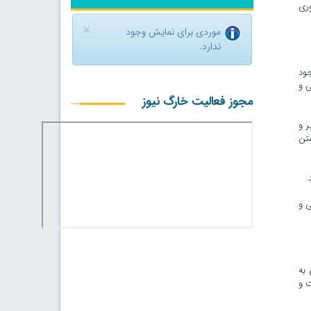
وری
×
موردی برای نمایش وجود
ندارد.
جود
ی و
مجوز فعالیت خارگ نیوز
ر و
شتن
د.
ی و
 به
ت و