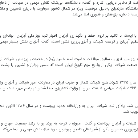
ت از ذخایر دریایی اشاره و گفت: دانشگاه‌ها بی‌شک نقش مهمی در صیانت از ذخای
دانشگاه مازندران به‌دلیل موقعیت ویژه در شمال کشور، مجاورت با دریای کاسپین و دا
سعه دانش، پژوهش و فناوری ایفا می‌کند.
بزیان در گفت‌وگو با ایسنا، با تاکید بر لزوم حفظ و نگهداری آبزیان اظهار کرد: روز ملی آبزیان، بهانه‌ای 
ظیم آبزیان و توسعه شیلات و آبزی‌پروری کشور است، گفت: آبزیان نقش بسیار مهمی
ه روز ملی آبزیان، سالروز موافقت حضرت امام خمینی(ره) در خصوص پیوستن شیلات ای
۱۳۶۶ است، افزود: ملی شدن صنعت شیلات، یکی از وقایع مهم تاریخ ایران است که مسیر پرفراز و نشیبی را پش
امیدظهیر به تاریخ نامگذاری شیلات ایران اشاره کرد و گفت: در سال ۱۳۳۵ شرکت‌های شیلات شمال و جنوب ایران در معاونت امور شیلات و آبزیان
کشاورزی با نام شرکت سهامی شیلات ایران ادغام شدند. در سال ۱۳۶۶، شرکت سهامی شیلات ایران از وزارت کشاورزی جدا شد و در پنجم مهرماه هما
وی با اشاره به اینکه در سال ۱۳۷۹ وزارت جهاد کشاورزی تشکیل شد، یادآور شد: شیلات ایران به وزارتخانه جدی
ویب شد.
لات و آبزیان پرداخت و گفت: امروزه با توجه به روند رو به رشد جمعیت جهان و ن
ی‌پروری به‌عنوان یکی از شیوه‌های تامین پروتیین مورد نیاز، نقش مهمی را ایفا می‌کند.