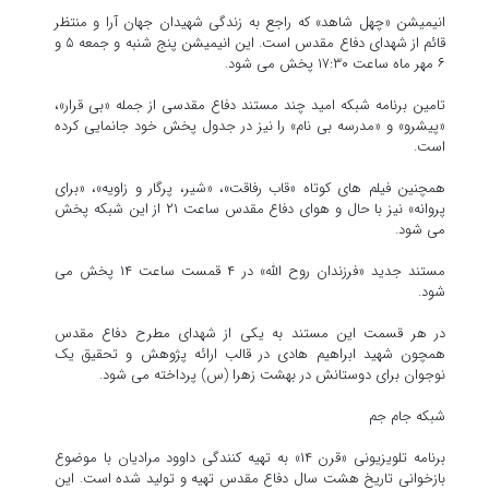
انیمیشن «چهل شاهد» که راجع به زندگی شهیدان جهان آرا و منتظر
قائم از شهدای دفاع مقدس است. این انیمیشن پنج شنبه و جمعه ۵ و
۶ مهر ماه ساعت ۱۷:۳۰ پخش می شود.
تامین برنامه شبکه امید چند مستند دفاع مقدسی از جمله «بی قرار»،
«پیشرو» و «مدرسه بی نام» را نیز در جدول پخش خود جانمایی کرده
است.
همچنین فیلم های کوتاه «قاب رفاقت»، «شیر، پرگار و زاویه»، «برای
پروانه» نیز با حال و هوای دفاع مقدس ساعت ۲۱ از این شبکه پخش
می شود.
مستند جدید «فرزندان روح الله» در ۴ قمست ساعت ۱۴ پخش می
شود.
در هر قسمت این مستند به یکی از شهدای مطرح دفاع مقدس
همچون شهید ابراهیم هادی در قالب ارائه پژوهش و تحقیق یک
نوجوان برای دوستانش در بهشت زهرا (س) پرداخته می شود.
شبکه جام جم
برنامه تلویزیونی «قرن ۱۴» به تهیه کنندگی داوود مرادیان با موضوع
بازخوانی تاریخ هشت سال دفاع مقدس تهیه و تولید شده است. این