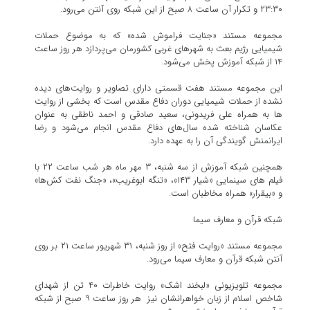
۲۳:۳۰ و تکرار آن ساعت ۸ صبح از این شبکه روی آنتن می‌رود.
مجموعه مستند «جنایت فراموش شده» که به موضوع حملات
شیمیایی رژیم بعث به شهرهای غربی کشورمان می‌پردازد هر روز ساعت
۱۴ از شبکه آموزش پخش می‌شود.
این مجموعه مستند هفت قسمتی دارای تصاویر و روایت‌های دیده
نشده از حملات شیمیایی دوران دفاع مقدس است که بخشی از روایت
ها به همراه علی فریدونی، سعید صادقی و احمد ناطقی به عنوان
عکاسان شناخته شده سال‌های دفاع مقدس انجام می‌شود و رضا
ایرانمنش گویندگی آن را به عهده دارد.
همچنین شبکه آموزش از سه شنبه، ۳ مهر ماه هر شب ساعت ۲۲ با
فیلم های سینمایی «شیار ۱۴۳»، «تنگه ابوغریب»، «جنگ نفت کش‌ها»
و «بیقرار» همراه مخاطبان است.
شبکه قرآن و معارف سیما
مجموعه مستند «روایت فتح» از روز شنبه، ۳۱ شهریور ساعت ۲۱ بر روی
آنتن شبکه قرآن و معارف سیما می‌رود.
مجموعه تلویزیونی «لبخند اشک» روایت خاطرات ۴۰ تن از شهدای
شاخص اسلام از زبان خواهرانشان نیز هر روز ساعت ۹ صبح از شبکه