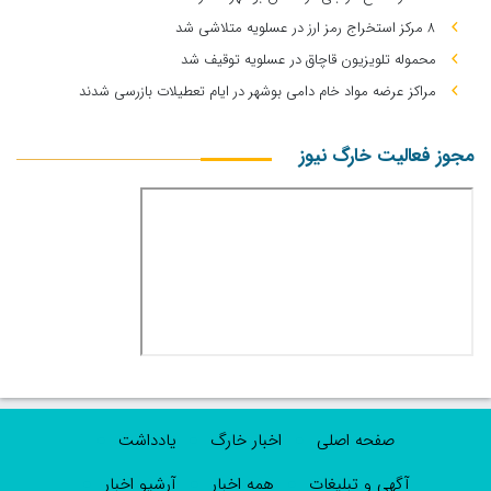
۸ مرکز استخراج رمز ارز در عسلویه متلاشی شد
محموله تلویزیون قاچاق در عسلویه توقیف شد
مراکز عرضه مواد خام دامی بوشهر در ایام تعطیلات بازرسی شدند
مجوز فعالیت خارگ نیوز
صفحه اصلی
اخبار خارگ
یادداشت
آگهی و تبلیغات
همه اخبار
آرشیو اخبار