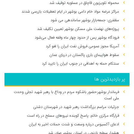
محموله تلویزیون قاچاق در عسلویه توقیف شد
مراکز عرضه مواد خام دامی بوشهر در ایام تعطیلات بازرسی شدند
مظفری: جمعه‌بازار بوشهر ساماندهی می‌ شود
پروژه‌های نهضت ملی مسکن بوشهر تعیین تکلیف شد
فرودگاه بوشهر پس از حدود چهار ماه وقفه فعال می‌شود
آمریکا مجوز عمومی فروش نفت ایران را لغو کرد
سقوط هواپیمای باری پاکستان در دریای عمان
سنتکام حمله به اهدافی در جنوب ایران را تایید کرد
پر بازدیدترین ها
فرماندار بوشهر:حضور باشکوه مردم در وداع با رهبر شهید تجلی وحدت
ملی است
جزئیات مراسم بزرگداشت رهبر شهید در شهرستان دشتی
قرارگاه مرکزی خاتم: پاسخ کوبنده نیروهای مسلح در راه است
ادعای آکسیوس درباره وسعت و شدت حملات اخیر به ایران
هشدار سطح نارنجی در استان بوشهر صادر شد