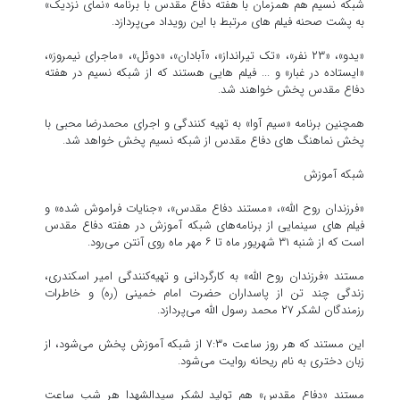
شبکه نسیم هم همزمان با هفته دفاع مقدس با برنامه «نمای نزدیک»
به پشت صحنه فیلم های مرتبط با این رویداد می‌پردازد.
«یدو»، «۲۳ نفر»، «تک تیرانداز»، «آبادان»، «دوئل»، «ماجرای نیمروز»،
«ایستاده در غبار» و ... فیلم هایی هستند که از شبکه نسیم در هفته
دفاع مقدس پخش خواهند شد.
همچنین برنامه «سیم آوا» به تهیه کنندگی و اجرای محمدرضا محبی با
پخش نماهنگ های دفاع مقدس از شبکه نسیم پخش خواهد شد.
شبکه آموزش
«فرزندان روح الله»، «مستند دفاع مقدس»، «جنایات فراموش شده» و
فیلم های سینمایی از برنامه‌های شبکه آموزش در هفته دفاع مقدس
است که از شنبه ۳۱ شهریور ماه تا ۶ مهر ماه روی آنتن می‌رود.
مستند «فرزندان روح الله» به کارگردانی و تهیه‌کنندگی امیر اسکندری،
زندگی چند تن از پاسداران حضرت امام خمینی (ره) و خاطرات
رزمندگان لشکر ۲۷ محمد رسول الله می‌پردازد.
این مستند که هر روز ساعت ۷:۳۰ از شبکه آموزش پخش می‌شود، از
زبان دختری به نام ریحانه روایت می‌شود.
مستند «دفاع مقدس» هم تولید لشکر سیدالشهدا هر شب ساعت