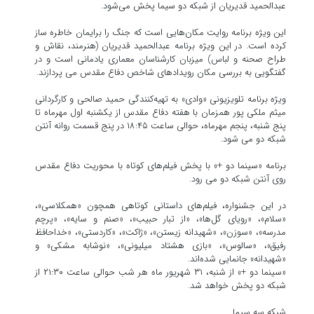
عبدالحمید قدیریان از شبکه دو سیما پخش می‌شود.
این ویژه برنامه روایت مکان‌هایی است که جنگ را برایمان خاطره ساز
کرده است. در این ویژه برنامه عبدالحمید قدیریان (هنرمند، نقاش و
طراح صحنه و لباس) میزبان کارشناسان معماری یادمانی است و در
گفتگویی به بررسی مکان رویدادهای شاخص دفاع مقدس می پردازند.
ویژه برنامه تلویزیونی «وادی» به تهیه‌کنندگی حمید صالحی و کارگردانی
میثم ملکی پور همزمان با هفته دفاع مقدس از یکشنبه اول مهرماه تا
پنج شنبه، پنجم مهرماه، حوالی ساعت ۱۸:۴۵ در پنج قسمت روانه آنتن
شبکه دو می شود.
برنامه «سینما دو +» با پخش فیلم‌های کوتاه با محوریت دفاع مقدس
روی آنتن شبکه دو می رود.
در این جشنواره، فیلم‌های داستانی کوتاهی همچون «همکلاسی»،
«سلام»، «رویای گل‌ها»، «از تبار حبیب»، «صنم و سایه»، «پرچم
مدرسه»، «سوزن»، «شهیدانه زیستن»، «ژاکت»، «کاردستی»، «خداحافظ
رفیق»، «سالوس»، «بازی هشتاد میلیونی»، «نوشابه مشکی» و
«شهیدانه» جانمایی شده‌اند.
«سینما دو +» از شنبه، ۳۱ شهریور ماه هر شب حوالی ساعت ۲۱:۳۰ از
شبکه دو پخش خواهد شد.
شبکه سه سیما