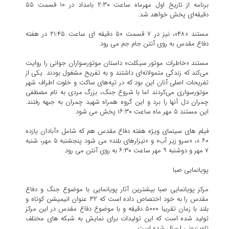
برنامه از تاریخ اول مهرماه ساعت ۲:۳۰ بامداد در ۱۰ قسمت ۵۵
دقیقه‌ای پخش خواهد شد.
مستند «۴۸»، نیز در ۷ قسمت ۵۰ دقیقه ای ساعت ۲۱:۴۵ در هفته
دفاع مقدس به روی آنتن جام جم می رود.
مستند «خاطرات موتور سیکلت» داستان موتورسواران جوانی را روایت
می‌کند که زندگی متمولانه‌ای داشتند و به تفریح مشغول بودند. یکی از
تفریحات اصلی آنان این بود که در تپه‌های ساکت و خلوت اطراف شهر
موتورسواری می‌کردند اما با شروع جنگ، بزرگ مردی به نام مصطفی
چمران دل آنها را برد و این گروه همراه شهید چمران به جبهه رفتند.
این مستند ۵ مهر ماه ساعت ۱۶:۳۰ پخش می شود.
فیلم های سینمای ویژه هفته دفاع مقدس هم که شامل «آبادان یازده
۶۰ »، «سرو زیر آب» و «نیزارهای بلند» می شود پنجشنبه ۵ مهر، شنبه
۷ مهر و دوشنبه ۹ مهر ساعت ۶:۳۰ به روی آنتن می رود.
پویانمایی صبا
مرکز پویانمایی صبا بیشترین آثار پویانمایی با موضوع جنگ و دفاع
مقدس را به خود اختصاص داده است که ۳۲ عنوان انیمیشن کوتاه و
بلند با زمان تقریبا ۵۰۰۰ دقیقه و با موضوع دفاع مقدس در این مرکز
تولید شده است که این تولیدات برای نمایش به شبکه های مختلف
تلویزیونی ارسال شده است.