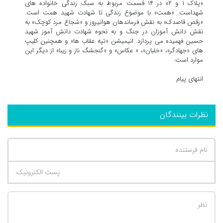
«پلاک ۱ و ۲» در ۱۴ قسمت مربوط به سبک زندگی خانواده های
شهداست. «همت» با موضوع زندگی تا شهادت شهید همت است.
«رقص قاصدک» به نقش فرماندهان هوانیروز و «شجاع مرد کوچک» به
نقش دانش آموزان در جنگ و به نحوه شهادت دانش آموز شهید
حسین فهمیده می پردازد. انیمیشن «تپه عقاب ها» و همچنین کلیپ
های «جهادگر»، «خلبان»، « عکاس» و «گنجشگ ناز و زیبا» از دیگر این
موارد است.
انتهای پیام
نظرات بینندگان