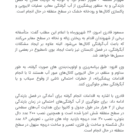
بارندگی و به منظور پیشگیری از آب گرفتگی معابر، عملیات لایروبی و
پاکسازی کانال‌ها و رودخانه خشک در سطح منطقه در حال انجام است.
مسعود قادری امروز، ۲۶ شهریورماه با اعلام این مطلب گفت: متأسفانه
برخی از شهروندان اقدام به ریختن زباله و نخاله در سطح معابر می‌کنند
که باعث آب‌گرفتگی کانال‌ها می‌شود. البته علاوه بر ایجاد مشکلات
آبگرفتگی، در فصل تابستان نیز باعث ایجاد بوی نامطبوع در بعضی از
مسیل‌ها خواهد شد.
وی افزود: طبق برنامه‌ریزی و اولویت‌بندی های صورت گرفته، به طور
مداوم و منظم، در حال لایروبی کانال‌های عبور آب هستند تا با انجام
اقدامات پیشگیرانه، از خطرات احتمالی ناشی از وقوع سیلاب و یا
آبگرفتگی معابر جلوگیری کنند.
قادری با اشاره به اقدامات انجام گرفته برای آمادگی در فصل بارندگی
ادامه داد: برای جلوگیری از آب گرفتگی‌های احتمالی در زمان بارندگی
بیش از ۲ هزار متر طول جدول و کانیوا برای هدایت آب‌های سطحی
در سطح منطقه شش اجرا شده است و همچنین نصب ۲۰۰ عدد دال
بتونی، نصب ۳۰ عدد دریچه بازدید چاه های جذبی ، تعویض ۸۶ عدد
دال‌ شکسته و ساخت پل فلزی، تعمیر و ساخت دریچه منهول در سطح
منطقه در حال انجام است.