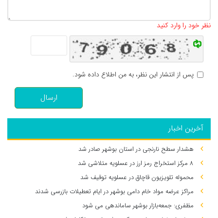
تعداد کاراکتر باقیمانده
:
500
نظر خود را وارد کنید
پس از انتشار این نظر، به من اطلاع داده شود.
ارسال
آخرین اخبار
هشدار سطح نارنجی در استان بوشهر صادر شد
۸ مرکز استخراج رمز ارز در عسلویه متلاشی شد
محموله تلویزیون قاچاق در عسلویه توقیف شد
مراکز عرضه مواد خام دامی بوشهر در ایام تعطیلات بازرسی شدند
مظفری: جمعه‌بازار بوشهر ساماندهی می‌ شود