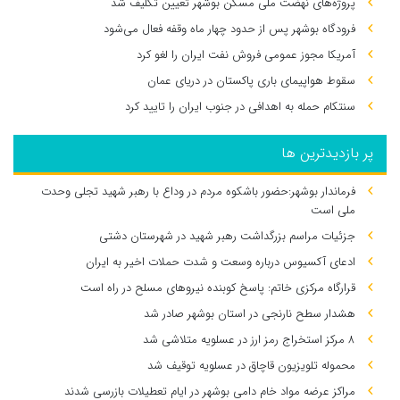
پروژه‌های نهضت ملی مسکن بوشهر تعیین تکلیف شد
فرودگاه بوشهر پس از حدود چهار ماه وقفه فعال می‌شود
آمریکا مجوز عمومی فروش نفت ایران را لغو کرد
سقوط هواپیمای باری پاکستان در دریای عمان
سنتکام حمله به اهدافی در جنوب ایران را تایید کرد
پر بازدیدترین ها
فرماندار بوشهر:حضور باشکوه مردم در وداع با رهبر شهید تجلی وحدت
ملی است
جزئیات مراسم بزرگداشت رهبر شهید در شهرستان دشتی
ادعای آکسیوس درباره وسعت و شدت حملات اخیر به ایران
قرارگاه مرکزی خاتم: پاسخ کوبنده نیروهای مسلح در راه است
هشدار سطح نارنجی در استان بوشهر صادر شد
۸ مرکز استخراج رمز ارز در عسلویه متلاشی شد
محموله تلویزیون قاچاق در عسلویه توقیف شد
مراکز عرضه مواد خام دامی بوشهر در ایام تعطیلات بازرسی شدند