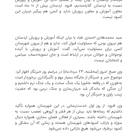
نسبت به اردستان گلایه‌مندیم، افزود: اردستان بیش از ۱۰ ماه است
معاون آموزش و معاون پرورش ندارد و کسی هم پیگیر جبران این
کمبود نیست.
سید محمدهادی احمدی طباء با بیان اینکه آموزش و پرورش اردستان
هم نیروی بومی که مسئولیت قبول کند، ندارد و هم از بیرون شهرستان
کسی برای مسئولیت نمی‌آید، گفت: آموزش و پرورش با آینده
نوجوانان و جوانان مردم در ارتباط است و جای تسویه‌حساب سیاسی
و انتخاباتی نیست.
وی صبح امروز (سه‌شنبه، ۲۳ مردادماه) در مراسم روز خبرنگار اظهار کرد:
موضوع خبر و خبرنگار از جایگاه بسیار مهم و تأثیرگذاری برخوردار است
به‌طوری که در واقعه عاشورا یک جنگ سخت و یک جنگ نرم داشتیم و
آن جنگی که ماندگار شد جریان‌سازی و جنگ نرمی بود که حضرت
زینب راوی و خبرنگار آن بود.
وی افزود: از روز اول خدمت‌رسانی در این شهرستان همواره تأکید
داشتیم که رسانه‌ها باید بیش از هر قشر و گروهی تعصب نسبت به
شهرستان داشته باشند. بسیاری از فعالان فضای مجازی همواره دنبال
سوژه و بازتاب کمبودهای شهرستان هستند و زمانی که آن مشکل و
کمبود برطرف می‌شود هیچ بازتابی داده نمی‌شود.