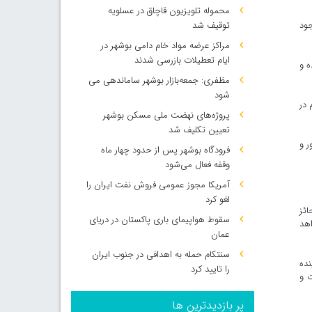
محموله تلویزیون قاچاق در عسلویه
جود
توقیف شد
مراکز عرضه مواد خام دامی بوشهر در
ایام تعطیلات بازرسی شدند
ه و
مظفری: جمعه‌بازار بوشهر ساماندهی می‌
شود
 در
پروژه‌های نهضت ملی مسکن بوشهر
تعیین تکلیف شد
ف کشور و
فرودگاه بوشهر پس از حدود چهار ماه
وقفه فعال می‌شود
آمریکا مجوز عمومی فروش نفت ایران را
لغو کرد
ائز
سقوط هواپیمای باری پاکستان در دریای
اهد
عمان
سنتکام حمله به اهدافی در جنوب ایران
نده
را تایید کرد
رات و
پر بازدیدترین ها