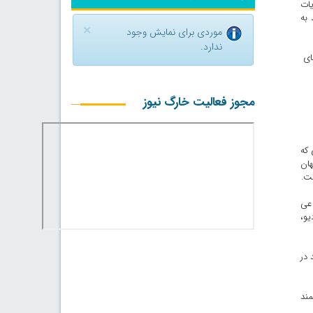
یات
 به
×
موردی برای نمایش وجود
ندارد.
های
مجوز فعالیت خارگ نیوز
 که
هان
ت.
اعی
یو،
 در
مند