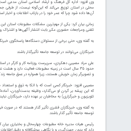
وی افزود: اداره کل فرهنگ و ارشاد اسلامی استان مدعی است
محلی در استان توزیع می‌کند که این‌گونه نیست، از طرفی جمع
آن‌ها داده شود چرا که عمر خود را در بازتاب اطلاعات و اخبار ا
زمانی بیان کرد: یکی از مهم‌ترین مشکلات مطبوعات استان این 
تلفنی ومراجعات حضوری مکرر بابت انتشار آگهی‌ها و اشتراک رو
به گفته وی، حتی برخی از مسئولان دستگاه‌ها پاسخگوی خبرنگا
خبرنگاران می‌توانند در توسعه جامعه تأثیرگذار باشند
علی مراد مصیبی دهکردی، سرپرست روزنامه کار و کارگر در استا
حدود ۳۵ سال است در زمینه مطبوعات فعالیت دارد و هشت نف
و تصویرگر زمان خویش هستند، زیرا همواره در عمق جامعه زند
مصیبی افزود: خبرنگار کسی است که با اتکا به ذوق و استعد
که این پیشه بر گردن او می‌گذارد، وظیفه بدست‌آوردن، آماده‌کر
تلویزیون و خبرگزاری) به مخاطبان بر عهده دارد، خبرنگاران نباید 
به گفته وی، خبرنگاران قشری تأثیر گذار هستند که در صورت فراه
توسعه جامعه تأثیر گذار باشند.
رئیس هیات مدیره خانه مطبوعات چهارمحال و بختیاری بیان کرد:
دارد که بدون جهت‌گیری و با نگاهی موشکافانه و دقیق اطلاعات 