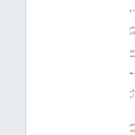
ت و
قشر
ذار
یزی
تند
ها
بت به سفارش
 آن
اطر
اید