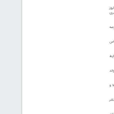
گرامی‌داشت ۱۷ مردادماه سالروز
یری
رصه
اس
ایط
اند
ا و
نشر