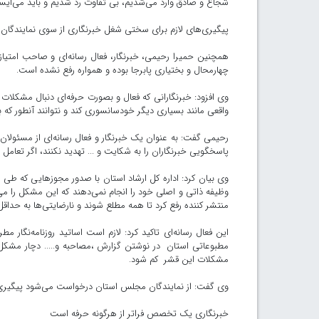
شجاع و صادق وارد می‌شدیم، بی تفاوت رد شدیم و باید می‌ایستادی
پیگیری‌های لازم برای سختی شغل خبرنگاری از سوی نمایندگان
همچنین حمیرا رحیمی، خبرنگار، فعال رسانه‌ای و صاحب امتیاز ر
چهارمحال و بختیاری پابرجا بوده و همواره رفع نشده است.
وی افزود: خبرنگارانی که فعال و بصورت حرفه‌ای دنبال مشکلا
واقعی مانند بسیاری دیگر خودسانسوری کند و نتوانند آنطور که 
رحیمی گفت: به عنوان یک خبرنگار و فعال رسانه‌ای از مسئولان 
پاسخگویی خبرنگاران را به شکایت و .‌.. تهدید نکنند، اگر تعامل
وی بیان کرد: اداره کل ارشاد استان با صدور مجوزهایی که طی 
وظیفه ذاتی و اصلی خود را انجام نمی‌دهند که این مشکل را می‌تو
منتشر کننده رفع کرد تا همه مطلع شوند و نارضایتی‌ها به حداق
این فعال رسانه‌ای تاکید کرد: لازم است اساتید روزنامه‌نگار
مطبوعاتی استان در نوشتن گزارش ،مصاحبه و..... دچار مشکل
مشکلات این قشر کم شود.
وی گفت: از نمایندگان مجلس استان درخواست می‌شود پیگیری ل
خبرنگاری یک تخصص فراتر از هرگونه حرفه است