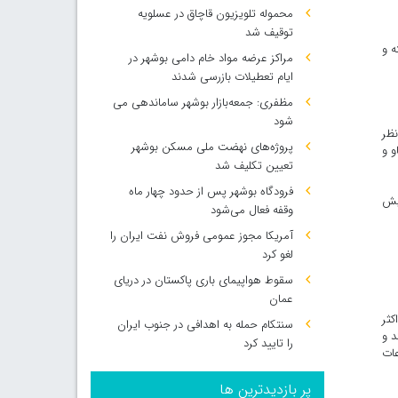
محموله تلویزیون قاچاق در عسلویه
توقیف شد
ه و
مراکز عرضه مواد خام دامی بوشهر در
ایام تعطیلات بازرسی شدند
مظفری: جمعه‌بازار بوشهر ساماندهی می‌
شود
 نظر
پروژه‌های نهضت ملی مسکن بوشهر
و و
تعیین تکلیف شد
فرودگاه بوشهر پس از حدود چهار ماه
پیش
وقفه فعال می‌شود
آمریکا مجوز عمومی فروش نفت ایران را
لغو کرد
سقوط هواپیمای باری پاکستان در دریای
عمان
کثر
سنتکام حمله به اهدافی در جنوب ایران
د و
را تایید کرد
عات
پر بازدیدترین ها