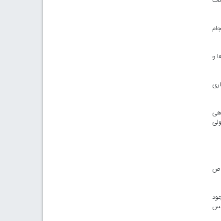
نات
جام
ا و
اری
اهی
ولی
خاص
جود
لمس