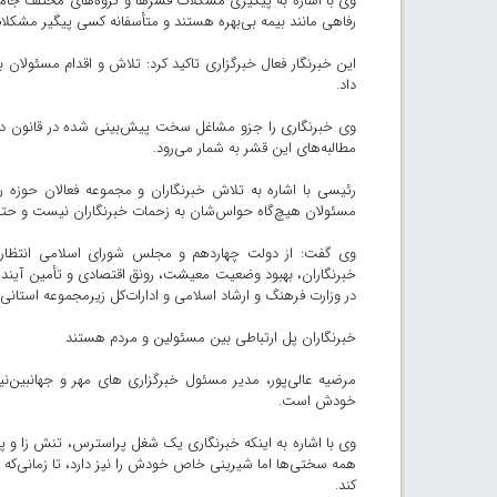
وی با اشاره به پیگیری مشکلات قشرها و گروه‌های مختلف جامعه،
رفاهی مانند بیمه بی‌بهره هستند و متأسفانه کسی پیگیر مشکلا
این خبرنگار فعال خبرگزاری تاکید کرد: تلاش و اقدام مسئولا
داد.
وی خبرنگاری را جزو مشاغل سخت پیش‌بینی شده در قانون دان
مطالبه‌های این قشر به شمار می‌رود.
رئیسی با اشاره به تلاش خبرنگاران و مجموعه فعالان حوزه ر
مسئولان هیچ‌گاه حواس‌شان به زحمات خبرنگاران نیست و حتی د
وی گفت: از دولت چهاردهم و مجلس شورای اسلامی انتظار می
خبرنگاران، بهبود وضعیت معیشت، رونق اقتصادی و تأمین آینده 
در وزارت فرهنگ و ارشاد اسلامی و ادارات‌کل زیرمجموعه استانی ا
خبرنگاران پل ارتباطی بین مسئولین و مردم هستند
مرضیه عالی‌پور، مدیر مسئول خبرگزاری های مهر و جهانبین‌نیو
خودش است.
وی با اشاره به اینکه خبرنگاری یک شغل پراسترس، تنش زا و پ
همه سختی‌ها اما شیرینی خاص خودش را نیز دارد، تا زمانی‌که
کند.