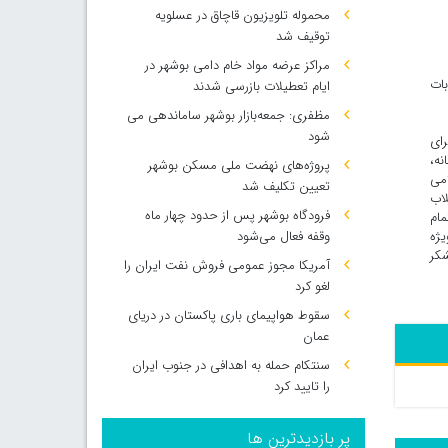
محموله تلویزیون قاچاق در عسلویه
توقیف شد
مراکز عرضه مواد خام دامی بوشهر در
بات
ایام تعطیلات بازرسی شدند
مظفری: جمعه‌بازار بوشهر ساماندهی می‌
شود
رای
ه،
پروژه‌های نهضت ملی مسکن بوشهر
امی
تعیین تکلیف شد
لاب
فرودگاه بوشهر پس از حدود چهار ماه
مام
یژه
وقفه فعال می‌شود
شکر
آمریکا مجوز عمومی فروش نفت ایران را
لغو کرد
سقوط هواپیمای باری پاکستان در دریای
عمان
سنتکام حمله به اهدافی در جنوب ایران
را تایید کرد
پر بازدیدترین ها