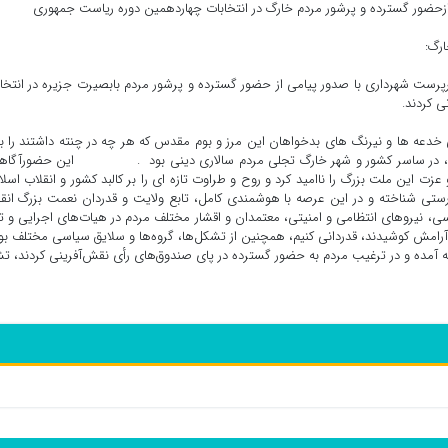
حضور گسترده و پرشور مردم خارگ در انتخابات چهاردهمین دوره ریاست جمهوری
ارگ:
ست شهرداری با صدور پیامی از حضور گسترده و پرشور مردم بابصیرت جزیره در انتخا
 کردند.
 خدعه ها و نیرنگ های بدخواهان این مرز و بوم مقدس که هر چه در چنته داشتند را ب
دادند، در ساسر کشور و شهر خارگ تجلی مردم سالاری دینی بود . این حضورآگاهان
این ملت بزرگ را ناامید کرد و روح و طراوت تازه ای را بر کالبد کشور و انقلاب اسل
درستی شناخته و در این عرصه با هوشمندی کامل، تابع ولایت و قدردان نعمت بزرگ انق
زرسی، نیروهای انتظامی و امنیتی، معتمدان و اقشار مختلف مردم در هیات‌های اجرایی و ت
 آرامش کوشیدند، قدردانی کنیم، همچنین از تشکل‌ها، گروه‌ها و سلایق سیاسی مختلف بو
مده و در ترغیب مردم به حضور گسترده در پای صندوق‌های رأی نقش‌آفرینی کردند، ت