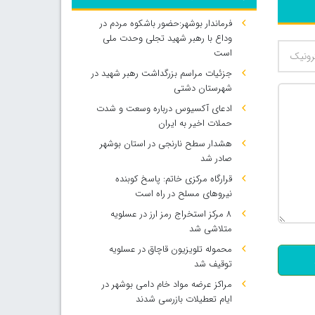
فرماندار بوشهر:حضور باشکوه مردم در
وداع با رهبر شهید تجلی وحدت ملی
است
جزئیات مراسم بزرگداشت رهبر شهید در
شهرستان دشتی
ادعای آکسیوس درباره وسعت و شدت
حملات اخیر به ایران
هشدار سطح نارنجی در استان بوشهر
صادر شد
قرارگاه مرکزی خاتم: پاسخ کوبنده
نیروهای مسلح در راه است
500
۸ مرکز استخراج رمز ارز در عسلویه
متلاشی شد
محموله تلویزیون قاچاق در عسلویه
توقیف شد
مراکز عرضه مواد خام دامی بوشهر در
ایام تعطیلات بازرسی شدند