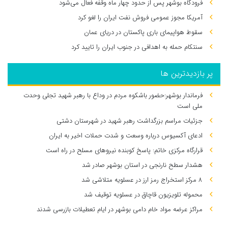
فرودگاه بوشهر پس از حدود چهار ماه وقفه فعال می‌شود
آمریکا مجوز عمومی فروش نفت ایران را لغو کرد
سقوط هواپیمای باری پاکستان در دریای عمان
سنتکام حمله به اهدافی در جنوب ایران را تایید کرد
پر بازدیدترین ها
فرماندار بوشهر:حضور باشکوه مردم در وداع با رهبر شهید تجلی وحدت
ملی است
جزئیات مراسم بزرگداشت رهبر شهید در شهرستان دشتی
ادعای آکسیوس درباره وسعت و شدت حملات اخیر به ایران
قرارگاه مرکزی خاتم: پاسخ کوبنده نیروهای مسلح در راه است
هشدار سطح نارنجی در استان بوشهر صادر شد
۸ مرکز استخراج رمز ارز در عسلویه متلاشی شد
محموله تلویزیون قاچاق در عسلویه توقیف شد
مراکز عرضه مواد خام دامی بوشهر در ایام تعطیلات بازرسی شدند