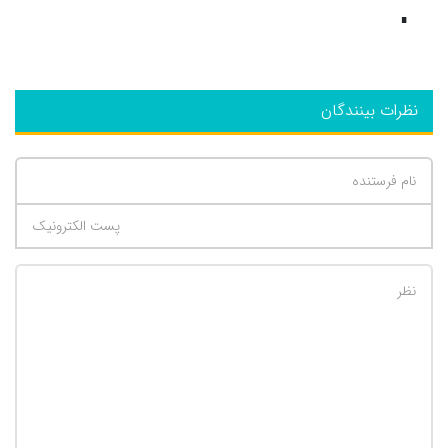
∎
نظرات بینندگان