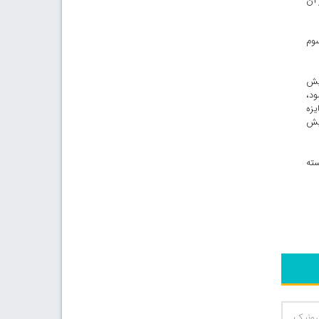
 آن
سوم
یش
ود،
ه عنوان جایزه
مایش
سته