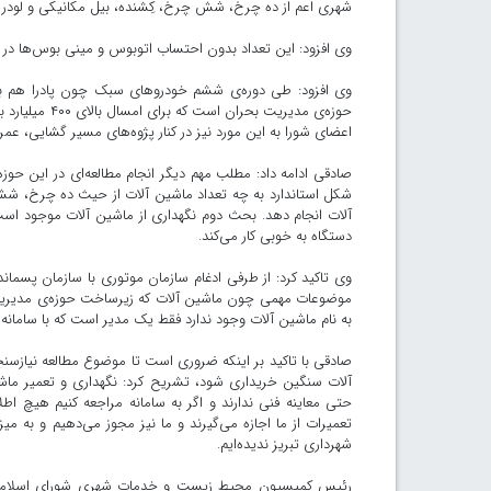
شهری اعم از ده چرخ، شش چرخ، کِشنده، بیل مکانیکی و لودر و
وی‌ افزود: این تعداد بدون احتساب اتوبوس و مینی بوس‌ها در
وی افزود: طی دوره‌ی ششم خودروهای سبک چون پادرا هم ب
حوزه‌ی مدیریت
اعضای شورا به این مورد نیز در کنار پژوه‌های مسیر گشایی، عمرا
صادقی ادامه داد: مطلب مهم دیگر انجام مطالعه‌ای در این حو
شکل استاندارد به چه تعداد ماشین آلات از حیث ده چرخ، شش 
دستگاه به خوبی کار می‌کند.
وی تاکید کرد: از طرفی ادغام سازمان موتوری با سازمان پسما
موضوعات مهمی چون ماشین آلات که زیرساخت حوزه‌ی مدیریت بحر
به نام ماشین آلات وجود ندارد فقط یک مدیر است که با سامانه ک
صادقی با تاکید بر اینکه ضروری است تا موضوع مطالعه نیازسنجی
آلات سنگین خریداری شود، تشریح کرد: نگهداری و تعمیر ماشی
حتی معاینه فنی ندارند و اگر به سامانه‌ مراجعه کنیم هیچ اط
تعمیرات از ما اجازه می‌گیرند و ما نیز مجوز می‌دهیم و به میز
شهرداری تبریز ندیده‌ایم.
رئیس کمیسیون محیط زیست و خدمات شهری شورای اسلامی شهر ت