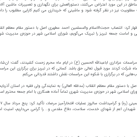
مناطق در این مورد اعتراض می‌کنند، دستورالعملی برای نگهداری و تعمییرات ماشین آلا
مطلوبیت نیز در نظر گرفته شود و ماشینی که خریداری می کنیم کارایی مطلبوب را دا
ظهار کرد: انتصاب حجت‌الاسلام والمسلمین احمد مطهری اصل با دستور مقام معظم انق
رقی و امامت جمعه تبریز را تبریک می‌گویم، شورای اسلامی شهر در حوزه‌ی مدیریت ش
راسمات عزاداری اباعبدالله الحسین (ع) در ایام ماه محرم زحمت کشیدند، گفت: ان‌شاءا
ه شرکت کردند مورد قبول تعالی حق باشد. کسانی که در تبریز برای برگزاری این مراس
یی که در برگزاری با شکوه این مراسمات نقش داشتند قدردانی می‌کنم.
 با دستور مقام معظم انقلاب (مدظله العالی) به نمایندگی ولی فقیه در استان آذربای
رای اسلامی شهر در حوزه‌ی مدیریت شهری تماماً آماده همکاری با امام جمعه محترم اس
وی با اشاره به سالروز اقامه نخستین نماز ج
ی شهیدان اعم از شهدای خدمت، سلامت، دفاع مقدس و... را گرامی می‌داریم، امنیت ام