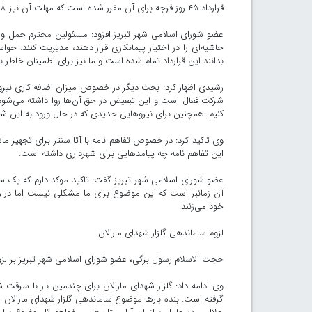
قرارداد ۴۵ روز فرجه برای آن مقرر شده است که مهلت آن نیز ۱۸ مردادماه به طور قطعی به پایان می‌رسد.
عضو شورای اسلامی شهر تبریز افزود: مسئولین محترم حمل و ن
حاشیه‌ای را در اختیار پیمانکاری قرار دهند، مدیریت کنند. خواس
بدانند این قرارداد تمام شده است و ما نیز برای اطمینان خاطر بی
رشیدی اظهار کرد: بحث دیگر در خصوص میزان اضافه کاری نیرو
شرکت فعال است و این تبعیض در حق آن‌ها روا داشته می‌شود و
کنیم. همچنین برای نیروهایی جدیدی که در حال ورود به این ش
وی تاکید کرد: در خصوص تفاهم نامه با آتا سنتر برای تجهیز 
این تفاهم نامه چه پیامدهایی برای شهرداری داشته است.
عضو شورای اسلامی شهر تبریز گفت: تاکید موکد دارم که یک 
آن زمانبر است که این موضوع برای ما مشکلی نیست اما در راب
خود می‌زنند.
لزوم ساماندهی گلزار شهدای مارالان
حجت الاسلام رسول برگی، عضو شورای اسلامی شهر تبریز بر لزوم 
وی ادامه داد: گلزار شهدای مارالان برای چندمین بار با سرقت‌
گرفته است. بنده بارها موضوع ساماندهی گلزار شهدای مارالان ر