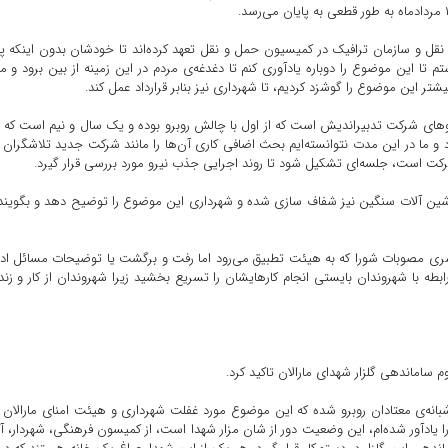
قل و سازمان ترافیک در کمیسیون حمل و نقل تعهد کرده‌اند تا خودشان بدون اینکه پ
تم تا این موضوع را دوباره یادآوری کنم تا دغدغه‌ی مردم در این زمینه از بین برود و م
شتر این موضوع را گوشزد کردیم، تا شهرداری نیز بنابر قرارداد عمل کند.
های شرکت تدبیراندیش است که از اول با چالش روبرو بوده و یک سال و نیم است که 
 ما در این مدت نتوانسته‌ایم بحث اضافی کاری آن‌ها را مانند شرکت جدید تلاشگران 
رکت است، جلسه‌ای تشکیل شود تا روند اجرایی جذب نیرو مورد بررسی قرار گیرد.
ماشین آلات سنگین نیز شفاف سازی شده و شهرداری این موضوع را توضیح دهد و بگویند
سری مصوبات شورا که به هیئت تطبیق می‌رود اما رفت و برگشت یا توضیحات مسائل اد
طه با شهروندان بایستی انجام کارهایشان را تسریع بخشید زیرا شهروندان از کار و زن
ساماندهی گلزار شهدای مارالان تاکید کرد.
 شبانه‌ی معتادان روبرو شده که این موضوع مورد غفلت شهرداری و هیئت امنای مارالان ق
ا یادآور شده‌ام، این وضعیت دور از شان مزار شهدا است، از کمیسون فرهنگی، شهردار، آ