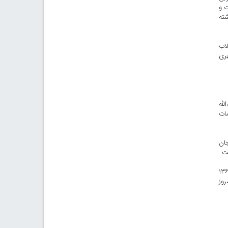
ت و
شته
لاب
هری
لله
مات
جان
ت.
معه با حکم امام خمینی (ره) و گرامیداشت سالروز عملیات افتخارآمیز مرصاد، تأکید کرد: پنج مرداد سال ۱۳۶۷
روز