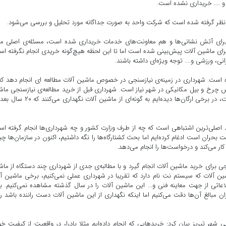
 .... خریداری نشده است.
 نظر گرفته شده است که شرکت واحد به صورت جداگانه مورد تحلیل و بررسی می‌شود.
رای آتش نشانی‌ها و هم معاونت‌های خدمات خریداری شده است، مسئله‌ی اصلی ما 
 بحران است که برای امسال بالای ۴۰۰ میلیارد برای ماشین آلات پیش‌بینی شده است اما تا این لحظه هیچ‌گونه خریدی انجام نگرفته 
نی، ورزشی و.... توجه ویژه‌ای داشته باشند.
زه است. شهرداری در زمینه‌ی نیازسنجی در خصوص ماشین آلات مطالعه ای انجام دهد که
چرخ و بیل مکانیکی در شهر نیاز است. شهرداری قبل از خرید مطالعه‌ی نیازسنجی ما
آلات انجام دهد. بحث دوم نگهداری از ماشین آلات موجود است، در برخی ارگان‌ها دیده‌ایم به گونه‌ای از ماشین 
ند اصلی‌ترین اشتباهی است که چه از طرف وزارت کشور و چه شهرداری‌ها انجام گرفته ا
ان است ادغام کرده‌ایم اما بحث کشتارگاه‌ها را نگه داشتیم، اکنون در سازمان‌ها چ
ار می‌کند و درخواست‌ها را انجام می‌دهد.
 برای خرید ماشین آلات انجام گیرد و با مطالبه‌ی جدی از شهرداری چند دستگاه از ماش
ن آلات که سیستم نت نام دارد که تقریبا در شهرداری عملی نمی‌کنیم، برخی ماشین آ
لاعاتی از جهت معاینه فنی و... این ماشین آلات را در سال گذشته مشاهده نمی‌کنیم. ب
ان مبالغ آن‌ها دقت می‌کنیم اما اینکه نگهداری از این ماشین آلات دست راننده باشد را
بریز بیان کرد: خریدهایی که انجام داده‌ایم مثلا پادرا، در واقعیت از کیفیت خ