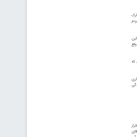
ارک
ردم
این
رفع
 که
اری
دگی
رار
قای