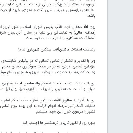
برخوردار نیستند و هیچ‌گونه کارایی از حیث عملیاتی ندارند و 
مطالعه‌ی نیازسنجی خرید ماشین آلات و نحوه‌ی خرید از حیث 
باشد.
روح الله دهقان نژاد، نائب رئیس شورای اسلامی شهر تبریز ا
(مدظله العالی) به نمایندگی ولی فقیه در استان آذربایجان ش
تماماً آماده همکاری با امام جمعه محترم است.
وضعیت اسفناک ماشین‌آلات سنگین شهرداری تبریز
وی با تقدیر و تشکر از تمامی کسانی که در برگزاری شایسته‌ی م
عزاداری تمامی افرادی که در مراسمات سوگواری دهه‌ی محرم ما
زحمت کشیدند به خصوص شهرداری تبریز و همچنین تمام موکب‌ها
وی ادامه داد: انتصاب حجت‌الاسلام والمسلمین احمد مطهری اصل
شرقی و امامت جمعه تبریز را تبریک می‌گویم، طبق روال قبل شو
عملیات افتخارآمیز مرصاد انجام گرفت به این بهانه روح تمام
کشور را مرهون خون این شهدا هستیم.
شهرداری از تغییر کاربری فرهنگسراها اجتناب کند