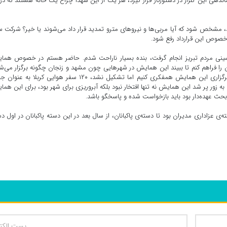
دهی این گلزار در دستورکار قرار گیرد، هر یک از این شهدا چراغ یک خانه هستند که در
 دهند، مشخص شود که آیا مربی‌ها و نیروهای مترو تمدید قرار داد می‌شوند یا خیر؟ شرکت 
ر خصوص این قرارداد رفع شود.
سینی مردم تبریز انجام گرفت، بنده بسیار ناراحت شدم. حاضر هستم در خصوص هما
ان را فراهم کنم تا ببیند این همایش در شهرهایی چون مشهد و زنجان چگونه برگزار می‌ش
بنده خواستم جلسه‌ای تشکیل دهیم تا در خصوص چگونگی برگزاری این همایش همفکری کنیم اما تشکیل نشد، ۱۲۰ سفر هوایی کربلا ب
نظر گرفته شده بود که فقط ۱۰ هزار صندلی به زور پر شد این همایش نه تنها افتخار نبود بلکه آبروریزی برای شهر بود، برای این ه
ن بحث عهده‌دار بود باید بازخواست شده و پاسخگو باشد.
ه‌ی عزاداری‌ مدیران بود تا دسته‌ی پاکبانان، از سال بعد در این دسته پاکبانان در اول د