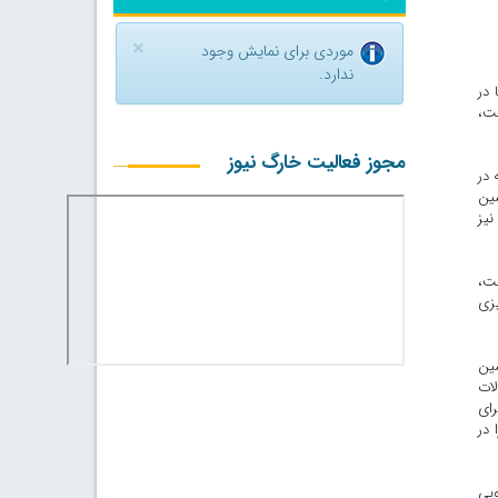
×
موردی برای نمایش وجود
ندارد.
در
است،
مجوز فعالیت خارگ نیوز
 در
شین
آلات نگهداری می‌کنند که ۲۰ سال بعد نیز
ست،
یزی
ین‌
لات
رای
 در
وبی