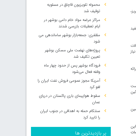
محموله تلویزیون قاچاق در عسلویه
یز،
توقیف شد
مراکز عرضه مواد خام دامی بوشهر در
ایام تعطیلات بازرسی شدند
فید
مظفری: جمعه‌بازار بوشهر ساماندهی می‌
شود
ات
پروژه‌های نهضت ملی مسکن بوشهر
یاز
تعیین تکلیف شد
فرودگاه بوشهر پس از حدود چهار ماه
ائه
وقفه فعال می‌شود
آمریکا مجوز عمومی فروش نفت ایران را
یارد تومان بوده است
لغو کرد
و سنگین
سقوط هواپیمای باری پاکستان در دریای
عمان
ینی شده ماشین
سنتکام حمله به اهدافی در جنوب ایران
را تایید کرد
این
ات
پر بازدیدترین ها