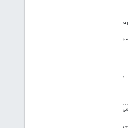
جموعه
م و
ماه
 به
انی
مین