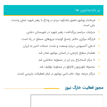
پر بازدیدترین ها
فرماندار بوشهر:حضور باشکوه مردم در وداع با رهبر شهید تجلی وحدت
ملی است
جزئیات مراسم بزرگداشت رهبر شهید در شهرستان دشتی
قرارگاه مرکزی خاتم: پاسخ کوبنده نیروهای مسلح در راه است
ادعای آکسیوس درباره وسعت و شدت حملات اخیر به ایران
هشدار سطح نارنجی در استان بوشهر صادر شد
۸ مرکز استخراج رمز ارز در عسلویه متلاشی شد
محموله تلویزیون قاچاق در عسلویه توقیف شد
مراکز عرضه مواد خام دامی بوشهر در ایام تعطیلات بازرسی شدند
مجوز فعالیت خارگ نیوز