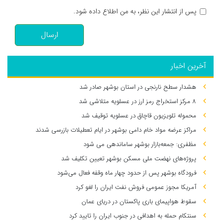
پس از انتشار این نظر، به من اطلاع داده شود.
ارسال
آخرین اخبار
هشدار سطح نارنجی در استان بوشهر صادر شد
۸ مرکز استخراج رمز ارز در عسلویه متلاشی شد
محموله تلویزیون قاچاق در عسلویه توقیف شد
مراکز عرضه مواد خام دامی بوشهر در ایام تعطیلات بازرسی شدند
مظفری: جمعه‌بازار بوشهر ساماندهی می‌ شود
پروژه‌های نهضت ملی مسکن بوشهر تعیین تکلیف شد
فرودگاه بوشهر پس از حدود چهار ماه وقفه فعال می‌شود
آمریکا مجوز عمومی فروش نفت ایران را لغو کرد
سقوط هواپیمای باری پاکستان در دریای عمان
سنتکام حمله به اهدافی در جنوب ایران را تایید کرد