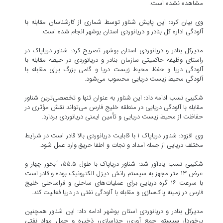
مشاهده نشده است.
وی بیان کرد: این پایش شناور توسط شماری از کارشناسان مقابله با
آلودگی اداره کل بنادر و دریانوردی استان بوشهر انجام شده است.
مدیرکل بنادر و دریانوردی استان بوشهر تصریح کرد: شناور دریاپاک در
راستای وظیفه حاکمیتی سازمان بنادر و دریانوردی در حیطه مقابله با
آلودگی دریا و حفظ محیط زیست دریا و گامی بزرگ برای مقابله با
آلودگی محیط زیست دریایی محسوب می‌شود.
شکیبی نسب ادامه داد: این شناور به عنوان تنها و تخصصی‌ترین شناور
مقابله با آلودگی دریایی در منطقه خلیج فارس می‌تواند نقش مؤثری در
حفاظت از محیط زیست دریایی و تأمین ایمنی دریانوردی بردارد.
وی افزود: شناور دریاپاک ۱ با قابلیت دریانوردی بالا قادر است در شرایط
مختلف دریایی از جمله امداد و نجات و اطفا حریق وارد عمل شود.
شکیبی نسب یادآور شد: شناور دریاپاک با طول ۵۵.۵، آبخور چهار و
عرض ۱۳ متر مجهز به سیستم رانش دیزل الکترونیک بوده و قادر است
با سرعت ۱۶ گره دریایی برای عملیات‌های ساحلی و فراساحلی خلیج
فارس در زمینه پاک‌سازی و مقابله با آلودگی نفتی در دریا فعالیت کند.
مدیرکل بنادر و دریانوردی استان بوشهر ادامه داد: این شناور همچنین
برخوردار سیستم جمع آوری، جداسازی، ذخیره و حمل مواد نفتی