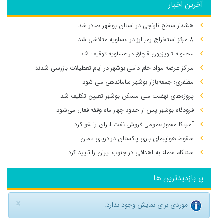
آخرین اخبار
هشدار سطح نارنجی در استان بوشهر صادر شد
۸ مرکز استخراج رمز ارز در عسلویه متلاشی شد
محموله تلویزیون قاچاق در عسلویه توقیف شد
مراکز عرضه مواد خام دامی بوشهر در ایام تعطیلات بازرسی شدند
مظفری: جمعه‌بازار بوشهر ساماندهی می‌ شود
پروژه‌های نهضت ملی مسکن بوشهر تعیین تکلیف شد
فرودگاه بوشهر پس از حدود چهار ماه وقفه فعال می‌شود
آمریکا مجوز عمومی فروش نفت ایران را لغو کرد
سقوط هواپیمای باری پاکستان در دریای عمان
سنتکام حمله به اهدافی در جنوب ایران را تایید کرد
پر بازدیدترین ها
×
موردی برای نمایش وجود ندارد.