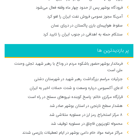
فرودگاه بوشهر پس از حدود چهار ماه وقفه فعال می‌شود
آمریکا مجوز عمومی فروش نفت ایران را لغو کرد
سقوط هواپیمای باری پاکستان در دریای عمان
سنتکام حمله به اهدافی در جنوب ایران را تایید کرد
پر بازدیدترین ها
فرماندار بوشهر:حضور باشکوه مردم در وداع با رهبر شهید تجلی وحدت
ملی است
جزئیات مراسم بزرگداشت رهبر شهید در شهرستان دشتی
ادعای آکسیوس درباره وسعت و شدت حملات اخیر به ایران
قرارگاه مرکزی خاتم: پاسخ کوبنده نیروهای مسلح در راه است
هشدار سطح نارنجی در استان بوشهر صادر شد
۸ مرکز استخراج رمز ارز در عسلویه متلاشی شد
محموله تلویزیون قاچاق در عسلویه توقیف شد
مراکز عرضه مواد خام دامی بوشهر در ایام تعطیلات بازرسی شدند