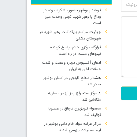
فرماندار بوشهر:حضور باشکوه مردم در
وداع با رهبر شهید تجلی وحدت ملی
است
جزئیات مراسم بزرگداشت رهبر شهید در
شهرستان دشتی
قرارگاه مرکزی خاتم: پاسخ کوبنده
نیروهای مسلح در راه است
ادعای آکسیوس درباره وسعت و شدت
حملات اخیر به ایران
500
هشدار سطح نارنجی در استان بوشهر
صادر شد
۸ مرکز استخراج رمز ارز در عسلویه
متلاشی شد
محموله تلویزیون قاچاق در عسلویه
توقیف شد
مراکز عرضه مواد خام دامی بوشهر در
ایام تعطیلات بازرسی شدند