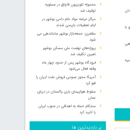
محموله تلویزیون قاچاق در عسلویه
وزادان
توقیف شد
مراکز عرضه مواد خام دامی بوشهر در
ایام تعطیلات بازرسی شدند
جو با
مظفری: جمعه‌بازار بوشهر ساماندهی می‌
شود
ماندهی
پروژه‌های نهضت ملی مسکن بوشهر
تعیین تکلیف شد
میه
فرودگاه بوشهر پس از حدود چهار ماه
وقفه فعال می‌شود
آمریکا مجوز عمومی فروش نفت ایران را
لغو کرد
سقوط هواپیمای باری پاکستان در دریای
عمان
سنتکام حمله به اهدافی در جنوب ایران
را تایید کرد
پر بازدیدترین ها