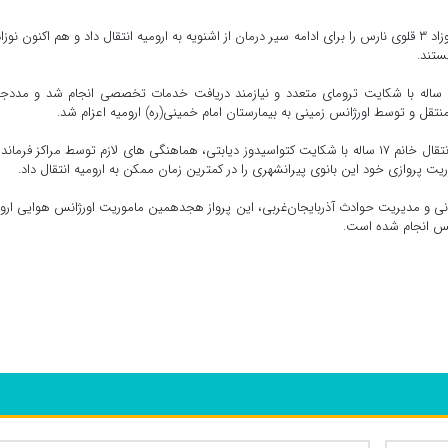
سیامند ناظر با اعلام این خبر گفت: بالگرد در اولین پرواز خود نوزاد ۳ قلوی نارس را برای ادامه سیر درمان از اشنویه به ارومیه انتقال داد و هم اکنون ن
ستند.
وی افزود: بلافاصله دومین پرواز بالگرد برای انتقال مصدوم ۲۴ ساله با شکایت ترومای متعدد و نیازمند دریافت خدمات تخصصی انجام شد و مدد
تقل و توسط اورژانس زمینی به بیمارستان امام خمینی(ره) ارومیه اعزام شد.
ناظر ادامه داد: با توجه به درخواست بیمارستان پیرانشهر برای انتقال خانم ۱۷ ساله با شکایت کتواسیدوز دیابتی، هماهنگی های لازم توسط مراکز فر
ت پروازی خود این بانوی پیرانشهری را در کمترین زمان ممکن به ارومیه انتقال داد.
انی و مدیریت حوادث آذربایجان‌غربی، این پرواز هجدهمین ماموریت اورژانس هوایی ارو
انس انجام شده است.