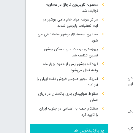
محموله تلویزیون قاچاق در عسلویه
توقیف شد
مراکز عرضه مواد خام دامی بوشهر در
ایام تعطیلات بازرسی شدند
مظفری: جمعه‌بازار بوشهر ساماندهی می‌
شود
پروژه‌های نهضت ملی مسکن بوشهر
تعیین تکلیف شد
فرودگاه بوشهر پس از حدود چهار ماه
وقفه فعال می‌شود
اهی
آمریکا مجوز عمومی فروش نفت ایران را
ایی
لغو کرد
سقوط هواپیمای باری پاکستان در دریای
عمان
سنتکام حمله به اهدافی در جنوب ایران
له اورژانسی با علائم
را تایید کرد
گرد
پر بازدیدترین ها