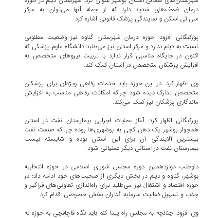
شهرستان‌های شمالی استان بوشهر عنوان کرد: شهرستان دیلم در حوزه
درمان ضعف‌های شدید دارد که از جمله آنها می‌توان به مرکز
سی.تی.اسکن و نمایندگی پزشک قانونی اشاره کرد.
پورکبگانی افزود: حوزه درمان شهرستان گناوه نیز وضعیت مطلوبی
نسبت به دیلم ندارد و مرکز استان نیز می‌طلبد دانشگاه علوم پزشکی که
اکنون در جایگاه مناسبی قرار ندارد با تربیت نیروهای متخصص به
افزایش پزشکان متخصص در استان کمک کند.
وی اظهار کرد: در این حوزه باید خدمات رفاهی ویژه‌ای برای پزشکان
متخصص تدارک دیده شود چراکه امکانات رفاهی مناسب به افزایش
ماندگاری پزشکان نیز کمک می‌کند.
پورکبگانی اظهار کرد: آغاز عملیات اجرایی بیمارستان نفت در استان
همجوار بوشهر یک دهن کجی به بوشهری‌ها بوده چرا که صنعت نفت
بیشترین آلایندگی آن برای این استان بوده و شایسته نیست
بیمارستان نفت در استانی دیگر عملیاتی شود.
داوطلب دوازدهمین دوره مجلس شورای اسلامی در حوزه انتخابیه
بوشهر، گناوه و دیلم در بخش دیگری از صحبت‌های خود ادامه داد: در
حوزه اقتصاد و اشتغال نیز می‌طلبد برای راه‌اندازی تعاونی‌های فراگیر و
جذب و تسهیل فعالیت سرمایه گذاران بخش خصوصی اقدام کرد.
وی افزود: چنانچه به مجلس راه پیدا کنم باید نگاه قاچاقچی به حوزه ته