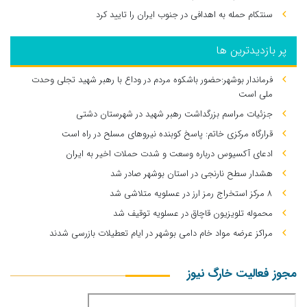
سنتکام حمله به اهدافی در جنوب ایران را تایید کرد
پر بازدیدترین ها
فرماندار بوشهر:حضور باشکوه مردم در وداع با رهبر شهید تجلی وحدت
ملی است
جزئیات مراسم بزرگداشت رهبر شهید در شهرستان دشتی
قرارگاه مرکزی خاتم: پاسخ کوبنده نیروهای مسلح در راه است
ادعای آکسیوس درباره وسعت و شدت حملات اخیر به ایران
هشدار سطح نارنجی در استان بوشهر صادر شد
۸ مرکز استخراج رمز ارز در عسلویه متلاشی شد
محموله تلویزیون قاچاق در عسلویه توقیف شد
مراکز عرضه مواد خام دامی بوشهر در ایام تعطیلات بازرسی شدند
مجوز فعالیت خارگ نیوز