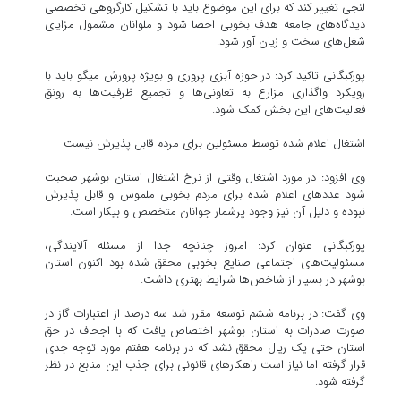
لنجی تغییر کند که برای این موضوع باید با تشکیل کارگروهی تخصصی
دیدگاه‌های جامعه هدف بخوبی احصا شود و ملوانان مشمول مزایای
شغل‌های سخت و زیان آور شود.
پورکبگانی تاکید کرد: در حوزه آبزی پروری و بویژه پرورش میگو باید با
رویکرد واگذاری مزارع به تعاونی‌ها و تجمیع ظرفیت‌ها به رونق
فعالیت‌های این بخش کمک شود.
اشتغال اعلام شده توسط مسئولین برای مردم قابل پذیرش نیست
وی افزود: در مورد اشتغال وقتی از نرخ اشتغال استان بوشهر صحبت
شود عددهای اعلام شده برای مردم بخوبی ملموس و قابل پذیرش
نبوده و دلیل آن نیز وجود پرشمار جوانان متخصص و بیکار است.
پورکبگانی عنوان کرد: امروز چنانچه جدا از مسئله آلایندگی،
مسئولیت‌های اجتماعی صنایع بخوبی محقق شده بود اکنون استان
بوشهر در بسیار از شاخص‌ها شرایط بهتری داشت.
وی گفت: در برنامه ششم توسعه مقرر شد سه درصد از اعتبارات گاز در
صورت صادرات به استان بوشهر اختصاص یافت که با اجحاف در حق
استان حتی یک ریال محقق نشد که در برنامه هفتم مورد توجه جدی
قرار گرفته اما نیاز است راهکارهای قانونی برای جذب این منابع در نظر
گرفته شود.