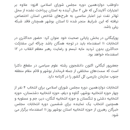
داوطلب دوازدهمین دوره مجلس شورای اسلامی افزود: علاوه بر
اعتبارات آلایندگی که طی ۲ سال آینده به استان پرداخت نشده از محل
تهاتر نفت نیز اعتبار مناسبی به طرح‌های شاخص استان اختصاص
نیافته که این شرایط منجر شده تا استان بوشهر همچنان فاقد شبکه
ریلی باشد.
پورکبگانی در بخش پایانی صحبت خود عنوان کرد: حضور حداکثری در
انتخابات ۱۱ اسفندماه باید در توجه همگان باشد چراکه این مشارکت
حداکثری بدون تردید مایه تبسم و رضایت رهبر معظم انقلاب در ۱۲
اسفندماه خواهد بود.
جعفرپور کبگانی اکنون دانشجوی رشته علوم سیاسی در مقطع دکترا
است که سمت‌های مختلفی از جمله فرماندار بوشهر و قائم مقام منطقه
جنوب سازمان بازرسی کل کشور را در کارنامه دارد.
انتخابات دوازدهمین دوره مجلس شورای اسلامی برای انتخاب ۴ نفر از
چهار حوزه انتخابیه بوشهر، گناوه و دیلم، حوزه انتخابیه دشتستان، حوزه
انتخابیه دشتی و تنگستان و حوزه انتخابیه کنگان، دیر، جم و عسلویه و
همچنین انتخاب یک نماینده برای ششمین دوره انتخابات مجلس
خبرگان رهبری از حوزه انتخابیه استان بوشهر روز ۱۱ اسفندماه برگزار می
شود.