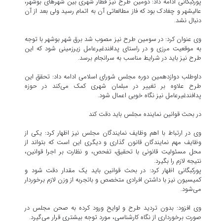
پورکبگانی ادامه داد: دومین طرح نیز قطار شهری بین شهرهای بوشهر،
عالیشهر و چغادک بود که فاز مطالعاتی آن به اتمام رسید ولی بعد از آن
دنبال نشد.
وی عنوان کرد: در سومین طرح نیز مصوب شد برق شهر بوشهر با توجه
به موقعیت مرزی و در راستای پدافندغیرعامل زیرزمینی شود که این
طرح نیز باید در شرایط مناسب به سرانجام برسد.
داوطلب دوازدهمین دوره مجلس شورای اسلامی ادامه داد: تحقق این
طرح علاوه بر تغییر در مبلمان شهری کمک می‌کند در حوزه
پدافندغیرعامل نیز نگاه خوبی اعمال شود.
در بحث قوانین نماینده مجلس باید دقت کند
وی در ارتباط با اهم وظایف نمایندگان مجلس نیز اظهار کرد: یکی از
وظایف مهم نمایندگان قانون گذاری و دیگری این است که بتواند از
محل مسئولیت قانونی با تحقیق، تفحص، و نظارت بر اجرا قوانین،
نتیجه لازم را بگیرد.
پورکبگانی اظهار کرد: در بحث قوانین باید یک مقدار دقت شود و
کمیسیون نیز با داشتن افرادی متخصص و باتجربه از وزن لازم برخوردار
می‌‎شود.
وی افزود: بدون تردید طرح و لوایح ورود کرده به صحن مجلس در
صورت برخورداری از نگاه کارشناسی، مورد توجه بیشتری قرار می‌گیرد.